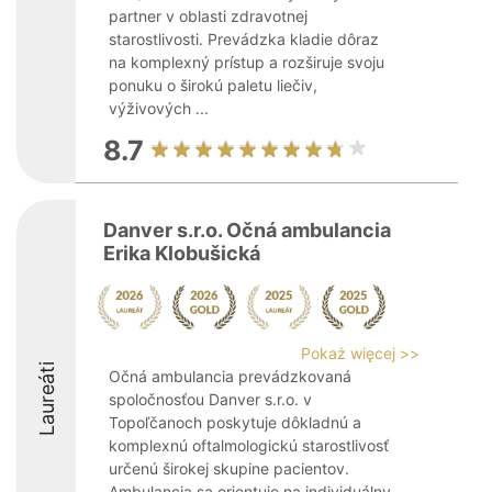
partner v oblasti zdravotnej
starostlivosti. Prevádzka kladie dôraz
na komplexný prístup a rozširuje svoju
ponuku o širokú paletu liečiv,
výživových ...
8.7
Danver s.r.o. Očná ambulancia
Erika Klobušická
Pokaż więcej >>
Laureáti
Očná ambulancia prevádzkovaná
spoločnosťou Danver s.r.o. v
Topoľčanoch poskytuje dôkladnú a
komplexnú oftalmologickú starostlivosť
určenú širokej skupine pacientov.
Ambulancia sa orientuje na individuálny