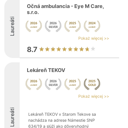
Očná ambulancia - Eye M Care,
s.r.o.
Laureáti
Pokaż więcej >>
8.7
Lekáreň TEKOV
Pokaż więcej >>
Laureáti
Lekáreň TEKOV v Starom Tekove sa
nachádza na adrese Námestie SNP
634/19 a slúži ako dôveryhodný