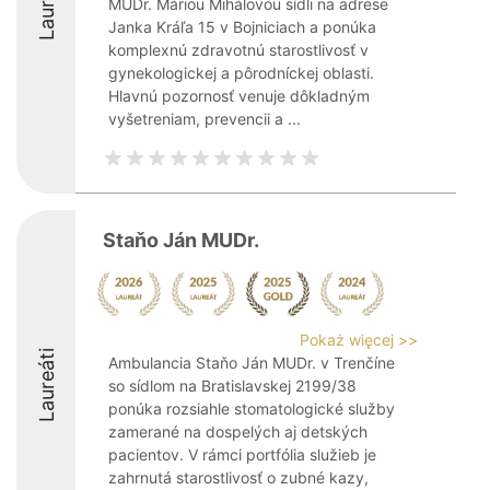
Laureáti
MUDr. Máriou Mihálovou sídli na adrese
Janka Kráľa 15 v Bojniciach a ponúka
komplexnú zdravotnú starostlivosť v
gynekologickej a pôrodníckej oblasti.
Hlavnú pozornosť venuje dôkladným
vyšetreniam, prevencii a ...
Staňo Ján MUDr.
Pokaż więcej >>
Laureáti
Ambulancia Staňo Ján MUDr. v Trenčíne
so sídlom na Bratislavskej 2199/38
ponúka rozsiahle stomatologické služby
zamerané na dospelých aj detských
pacientov. V rámci portfólia služieb je
zahrnutá starostlivosť o zubné kazy,