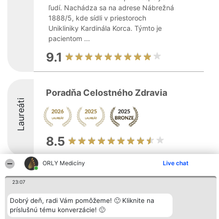
ľudí. Nachádza sa na adrese Nábrežná
1888/5, kde sídli v priestoroch
Unikliniky Kardinála Korca. Týmto je
pacientom ...
9.1
Poradňa Celostného Zdravia
Laureáti
8.5
ORLY Medicíny
Live chat
Organizátor hodnotenia
Hodnotenie
Kontakt
23:07
Bright Side Solutions sp. z o.
Laureáti
Kontakt
o. sp. k.
Lista
ul. Ruska 22
wszystkich
Dobrý deň, radi Vám pomôžeme! 🙂 Kliknite na
Wrocław 50-079
Laureatów
príslušnú tému konverzácie! 🙂
KRS 0000749100 | Regon
Podmienky