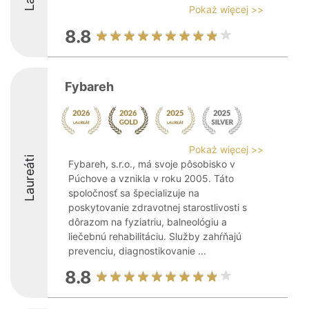
Pokaż więcej >>
8.8
Fybareh
Pokaż więcej >>
Laureáti
Fybareh, s.r.o., má svoje pôsobisko v
Púchove a vznikla v roku 2005. Táto
spoločnosť sa špecializuje na
poskytovanie zdravotnej starostlivosti s
dôrazom na fyziatriu, balneológiu a
liečebnú rehabilitáciu. Služby zahŕňajú
prevenciu, diagnostikovanie ...
8.8