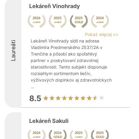
Lekáreň Vinohrady
Pokaż więcej >>
Lekáreň Vinohrady sídli na adrese
Laureáti
Vladimíra Predmerského 2537/2A v
Trenčíne a pôsobí ako spoľahlivý
partner v poskytovaní zdravotnej
starostlivosti. Tento subjekt disponuje
rozsiahlym sortimentom liečiv,
výživových doplnkov aj zdravotníckych
...
8.5
Lekáreň Sakuli