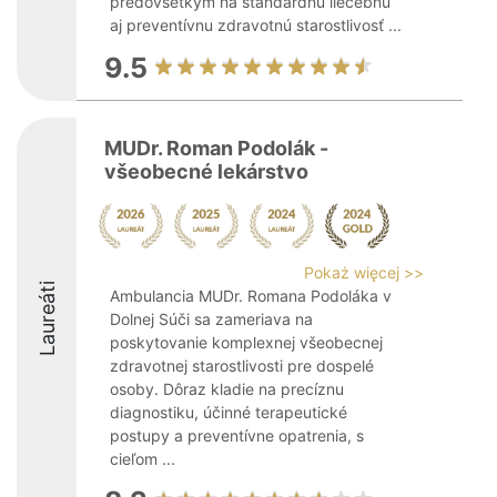
predovšetkým na štandardnú liečebnú
aj preventívnu zdravotnú starostlivosť ...
9.5
MUDr. Roman Podolák -
všeobecné lekárstvo
Pokaż więcej >>
Laureáti
Ambulancia MUDr. Romana Podoláka v
Dolnej Súči sa zameriava na
poskytovanie komplexnej všeobecnej
zdravotnej starostlivosti pre dospelé
osoby. Dôraz kladie na precíznu
diagnostiku, účinné terapeutické
postupy a preventívne opatrenia, s
cieľom ...