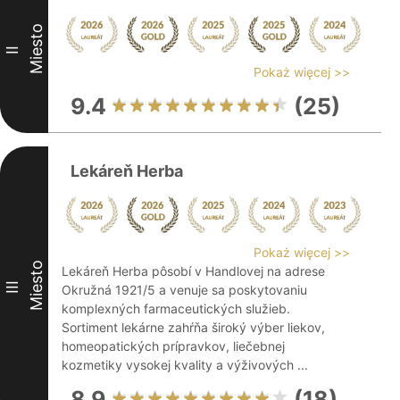
Miesto
II
Pokaż więcej >>
9.4
(25)
Lekáreň Herba
Pokaż więcej >>
Miesto
Lekáreň Herba pôsobí v Handlovej na adrese
III
Okružná 1921/5 a venuje sa poskytovaniu
komplexných farmaceutických služieb.
Sortiment lekárne zahŕňa široký výber liekov,
homeopatických prípravkov, liečebnej
kozmetiky vysokej kvality a výživových ...
8.9
(18)