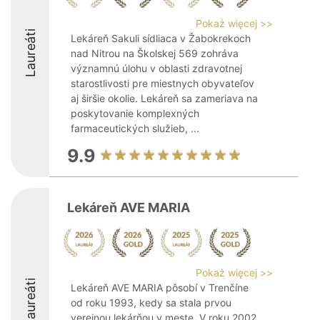
Pokaż więcej >>
Laureáti
Lekáreň Sakuli sídliaca v Žabokrekoch
nad Nitrou na Školskej 569 zohráva
významnú úlohu v oblasti zdravotnej
starostlivosti pre miestnych obyvateľov
aj širšie okolie. Lekáreň sa zameriava na
poskytovanie komplexných
farmaceutických služieb, ...
9.9
Lekáreň AVE MARIA
Pokaż więcej >>
Laureáti
Lekáreň AVE MARIA pôsobí v Trenčíne
od roku 1993, kedy sa stala prvou
verejnou lekárňou v meste. V roku 2002