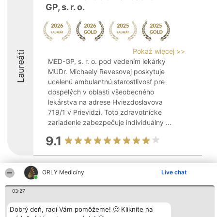
GP, s. r. o.
Pokaż więcej >>
Laureáti
MED-GP, s. r. o. pod vedením lekárky
MUDr. Michaely Revesovej poskytuje
ucelenú ambulantnú starostlivosť pre
dospelých v oblasti všeobecného
lekárstva na adrese Hviezdoslavova
719/1 v Prievidzi. Toto zdravotnícke
zariadenie zabezpečuje individuálny ...
9.1
ORLY Medicíny
Live chat
Organizátor hodnotenia
Hodnotenie
Kontakt
Bright Side Solutions sp. z o.
Laureáti
Kontakt
o. sp. k.
Lista
03:27
ul. Ruska 22
wszystkich
Wrocław 50-079
Laureatów
Dobrý deň, radi Vám pomôžeme! 🙂 Kliknite na
KRS 0000749100 | Regon
Podmienky