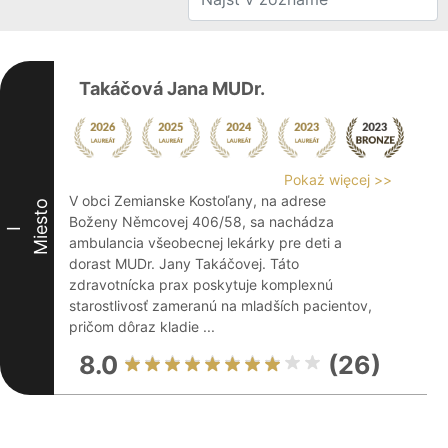
Takáčová Jana MUDr.
Pokaż więcej >>
V obci Zemianske Kostoľany, na adrese
Miesto
Boženy Němcovej 406/58, sa nachádza
I
ambulancia všeobecnej lekárky pre deti a
dorast MUDr. Jany Takáčovej. Táto
zdravotnícka prax poskytuje komplexnú
starostlivosť zameranú na mladších pacientov,
pričom dôraz kladie ...
8.0
(26)