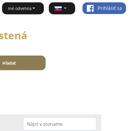
Prihlásiť sa
Iné odvetvia
rstená
Hľadať