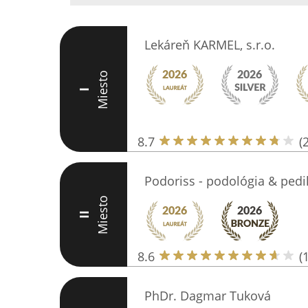
Lekáreň KARMEL, s.r.o.
Miesto
I
8.7
(
Podoriss - podológia & pedi
Miesto
II
8.6
(
PhDr. Dagmar Tuková