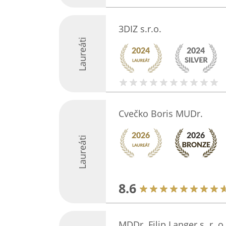
3DIZ s.r.o.
Laureáti
Cvečko Boris MUDr.
Laureáti
8.6
MDDr. Filip Langer s. r. o.