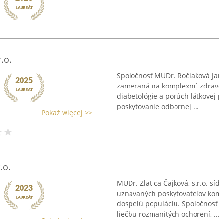
.o.
Spoločnosť MUDr. Ročiaková Jana
zameraná na komplexnú zdravotn
diabetológie a porúch látkovej
poskytovanie odbornej ...
Pokaż więcej >>
.o.
MUDr. Zlatica Čajková, s.r.o. sí
uznávaných poskytovateľov komp
dospelú populáciu. Spoločnosť 
liečbu rozmanitých ochorení, ..