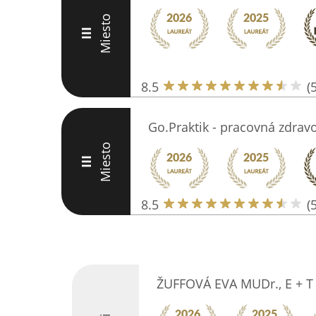
Miesto
III
8.5
(5
Go.Praktik - pracovná zdrav
Miesto
III
8.5
(5
ŽUFFOVÁ EVA MUDr., E + T 