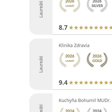
Laureáti
8.7
Klinika Zdravia
Laureáti
9.4
Kuchyňa Bohumil MUDr.