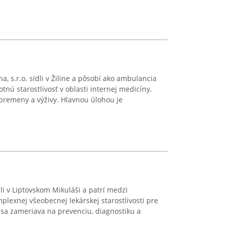
, s.r.o. sídli v Žiline a pôsobí ako ambulancia
ú starostlivosť v oblasti internej medicíny,
 premeny a výživy. Hlavnou úlohou je
dli v Liptovskom Mikuláši a patrí medzi
lexnej všeobecnej lekárskej starostlivosti pre
sa zameriava na prevenciu, diagnostiku a
.