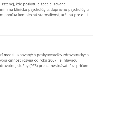
rstenej, kde poskytuje špecializované
aním na klinickú psychológiu, dopravnú psychológiu
om ponúka komplexnú starostlivosť, určenú pre deti
patrí medzi uznávaných poskytovateľov zdravotníckych
svoju činnosť rozvíja od roku 2007. Jej hlavnou
dravotnej služby (PZS) pre zamestnávateľov, pričom