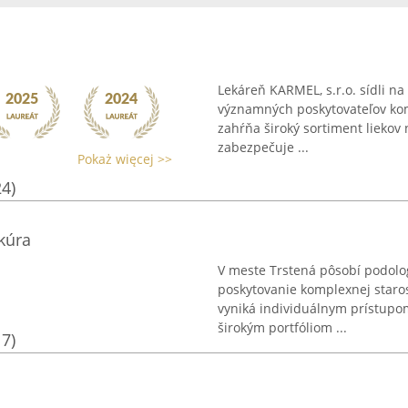
Lekáreň KARMEL, s.r.o. sídli na
významných poskytovateľov komp
zahŕňa široký sortiment liekov
zabezpečuje ...
Pokaż więcej >>
24)
kúra
V meste Trstená pôsobí podolo
poskytovanie komplexnej staros
vyniká individuálnym prístupo
širokým portfóliom ...
17)