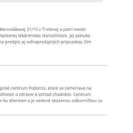
 Bernolákovej 21/15 v Trstenej a patrí medzi
lexnej lekárenskej starostlivosti. Jej ponuka
 na predpis aj voľnopredajných prípravkov, čím
gické centrum Podoriss, ktoré sa zameriava na
tlivosti o zdravie a vzhľad chodidiel. Centrum
m ku klientom a je vedené skúsenou odborníčkou so