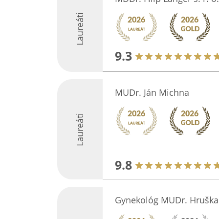
Laureáti
9.3
MUDr. Ján Michna
Laureáti
9.8
Gynekológ MUDr. Hruška