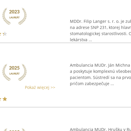
MDDr. Filip Langer s. r. o. je
na adrese SNP 231, ktorej hlav
stomatologickej starostlivosti.
lekárstva ...
Ambulancia MUDr. Ján Michna s
a poskytuje komplexnú všeobec
pacientom. Sústredí sa na prvot
pričom zabezpečuje ...
Pokaż więcej >>
Ambulancia MUDr. Hrušku v Ru