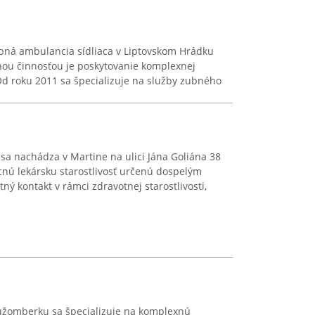
 zubná ambulancia sídliaca v Liptovskom Hrádku
nou činnosťou je poskytovanie komplexnej
 Od roku 2011 sa špecializuje na služby zubného
a nachádza v Martine na ulici Jána Goliána 38
nú lekársku starostlivosť určenú dospelým
ný kontakt v rámci zdravotnej starostlivosti,
žomberku sa špecializuje na komplexnú