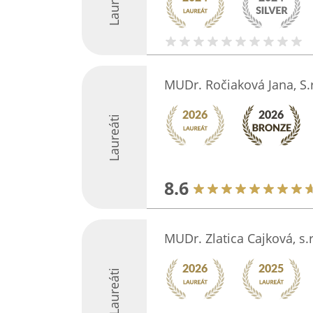
Laureáti
MUDr. Ročiaková Jana, S.r
Laureáti
8.6
MUDr. Zlatica Cajková, s.r
Laureáti