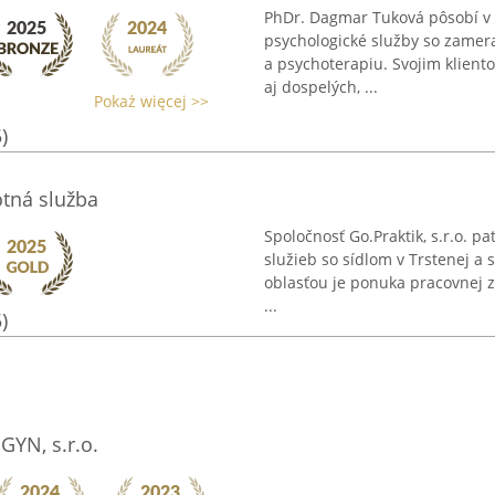
PhDr. Dagmar Tuková pôsobí v T
psychologické služby so zamer
a psychoterapiu. Svojim klient
aj dospelých, ...
Pokaż więcej >>
)
otná služba
Spoločnosť Go.Praktik, s.r.o. 
služieb so sídlom v Trstenej a 
oblasťou je ponuka pracovnej z
...
)
GYN, s.r.o.