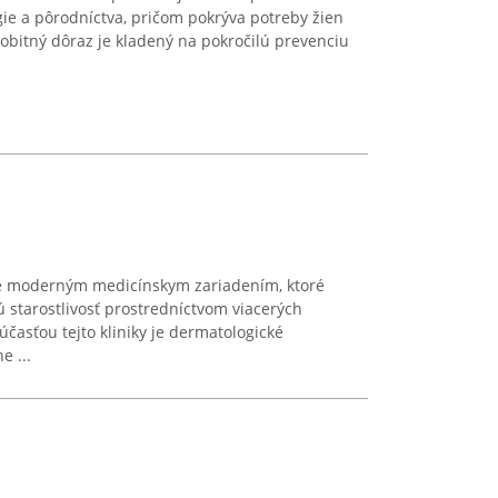
ógie a pôrodníctva, pričom pokrýva potreby žien
sobitný dôraz je kladený na pokročilú prevenciu
 a je moderným medicínskym zariadením, ktoré
 starostlivosť prostredníctvom viacerých
časťou tejto kliniky je dermatologické
e ...