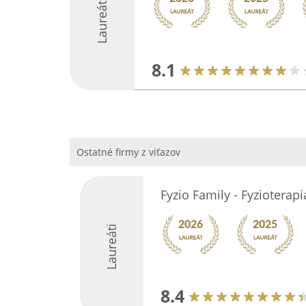
Laureáti
8.1
Ostatné firmy z viťazov
Fyzio Family - Fyzioterapi
Laureáti
8.4