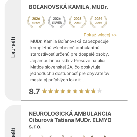
BOĽANOVSKÁ KAMILA, MUDr.
Pokaż więcej >>
Laureáti
MUDr. Kamila Boľanovská zabezpečuje
kompletnú všeobecnú ambulantnú
starostlivosť určenú pre dospelé osoby.
Jej ambulancia sídli v Prešove na ulici
Matice slovenskej 2A, čo poskytuje
jednoduchú dostupnosť pre obyvateľov
mesta aj priľahlých lokalít. ...
8.7
NEUROLOGICKÁ AMBULANCIA
Ciburová Tatiana MUDr. ELMYO
s.r.o.