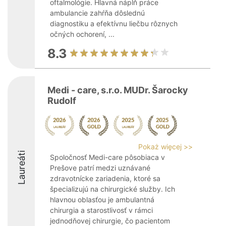
oftalmológie. Hlavná náplň práce
ambulancie zahŕňa dôslednú
diagnostiku a efektívnu liečbu rôznych
očných ochorení, ...
8.3
Medi - care, s.r.o. MUDr. Šarocky
Rudolf
Pokaż więcej >>
Laureáti
Spoločnosť Medi-care pôsobiaca v
Prešove patrí medzi uznávané
zdravotnícke zariadenia, ktoré sa
špecializujú na chirurgické služby. Ich
hlavnou oblasťou je ambulantná
chirurgia a starostlivosť v rámci
jednodňovej chirurgie, čo pacientom