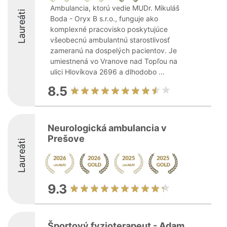
Ambulancia, ktorú vedie MUDr. Mikuláš
Laureáti
Boda - Oryx B s.r.o., funguje ako
komplexné pracovisko poskytujúce
všeobecnú ambulantnú starostlivosť
zameranú na dospelých pacientov. Je
umiestnená vo Vranove nad Topľou na
ulici Hlovíkova 2696 a dlhodobo ...
8.5
Neurologická ambulancia v
Prešove
Laureáti
9.3
Športový fyzioterapeut - Adam