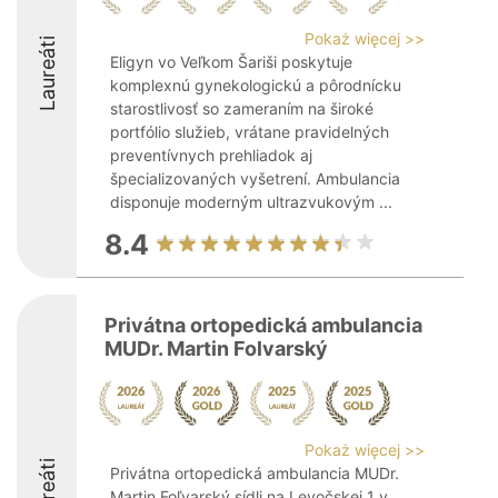
Pokaż więcej >>
Laureáti
Eligyn vo Veľkom Šariši poskytuje
komplexnú gynekologickú a pôrodnícku
starostlivosť so zameraním na široké
portfólio služieb, vrátane pravidelných
preventívnych prehliadok aj
špecializovaných vyšetrení. Ambulancia
disponuje moderným ultrazvukovým ...
8.4
Privátna ortopedická ambulancia
MUDr. Martin Folvarský
Pokaż więcej >>
Laureáti
Privátna ortopedická ambulancia MUDr.
Martin Foľvarský sídli na Levočskej 1 v