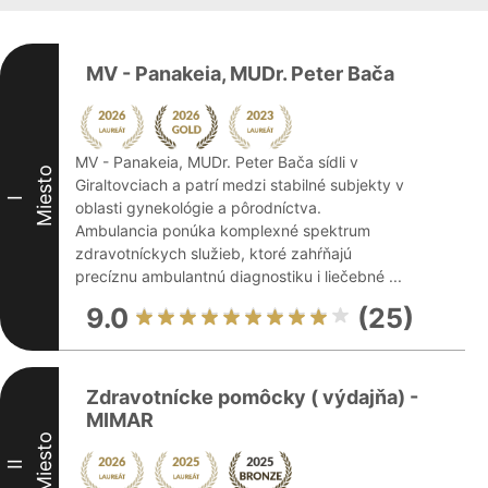
MV - Panakeia, MUDr. Peter Bača
MV - Panakeia, MUDr. Peter Bača sídli v
Miesto
Giraltovciach a patrí medzi stabilné subjekty v
I
oblasti gynekológie a pôrodníctva.
Ambulancia ponúka komplexné spektrum
zdravotníckych služieb, ktoré zahŕňajú
precíznu ambulantnú diagnostiku i liečebné ...
9.0
(25)
Zdravotnícke pomôcky ( výdajňa) -
MIMAR
Miesto
II