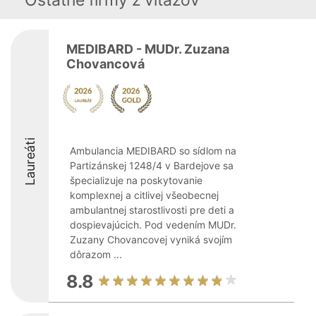
Ostatné firmy z viťazov
MEDIBARD - MUDr. Zuzana
Chovancová
Laureáti
Ambulancia MEDIBARD so sídlom na
Partizánskej 1248/4 v Bardejove sa
špecializuje na poskytovanie
komplexnej a citlivej všeobecnej
ambulantnej starostlivosti pre deti a
dospievajúcich. Pod vedením MUDr.
Zuzany Chovancovej vyniká svojím
dôrazom ...
8.8