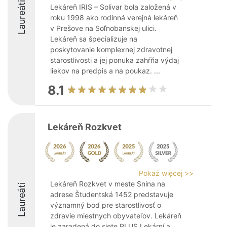
Laureáti
Lekáreň IRIS – Solivar bola založená v
roku 1998 ako rodinná verejná lekáreň
v Prešove na Soľnobanskej ulici.
Lekáreň sa špecializuje na
poskytovanie komplexnej zdravotnej
starostlivosti a jej ponuka zahŕňa výdaj
liekov na predpis a na poukaz. ...
8.1
Lekáreň Rozkvet
Pokaż więcej >>
Lekáreň Rozkvet v meste Snina na
Laureáti
adrese Študentská 1452 predstavuje
významný bod pre starostlivosť o
zdravie miestnych obyvateľov. Lekáreň
je zaradená do siete PLUS Lekární a