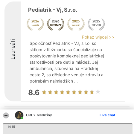
Pediatrik - Vj, S.r.o.
Pokaż więcej >>
Laureáti
Spoločnosť Pediatrik - VJ, s.r.o. so
sídlom v Kežmarku sa špecializuje na
poskytovanie komplexnej pediatrickej
starostlivosti pre deti a mládež. Jej
ambulancia, situovaná na Hradskej
ceste 2, sa dôsledne venuje zdraviu a
potrebám najmladších ...
8.6
Organizátor hodnotenia
Hodnotenie
Kontakt
ORLY Medicíny
Live chat
Bright Side Solutions sp. z o.
Laureáti
Kontakt
o. sp. k.
Lista
ul. Ruska 22
14:15
wszystkich
Wrocław 50-079
Laureatów