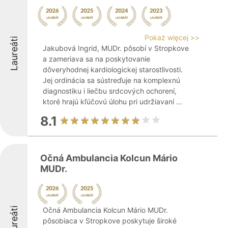
Pokaż więcej >>
Laureáti
Jakubová Ingrid, MUDr. pôsobí v Stropkove
a zameriava sa na poskytovanie
dôveryhodnej kardiologickej starostlivosti.
Jej ordinácia sa sústreďuje na komplexnú
diagnostiku i liečbu srdcových ochorení,
ktoré hrajú kľúčovú úlohu pri udržiavaní ...
8.1
Očná Ambulancia Kolcun Mário
MUDr.
Laureáti
Očná Ambulancia Kolcun Mário MUDr.
pôsobiaca v Stropkove poskytuje široké