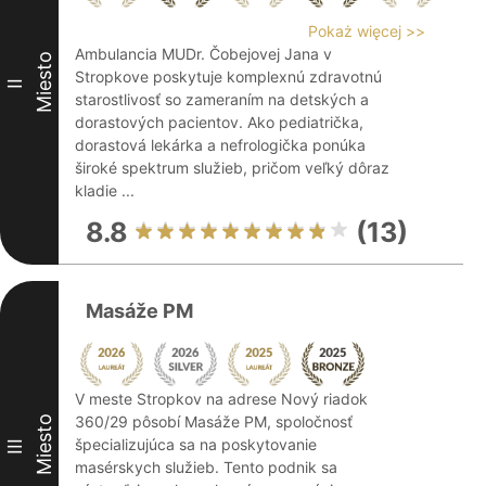
Pokaż więcej >>
Ambulancia MUDr. Čobejovej Jana v
Miesto
Stropkove poskytuje komplexnú zdravotnú
II
starostlivosť so zameraním na detských a
dorastových pacientov. Ako pediatrička,
dorastová lekárka a nefrologička ponúka
široké spektrum služieb, pričom veľký dôraz
kladie ...
8.8
(13)
Masáže PM
V meste Stropkov na adrese Nový riadok
360/29 pôsobí Masáže PM, spoločnosť
Miesto
špecializujúca sa na poskytovanie
III
masérskych služieb. Tento podnik sa