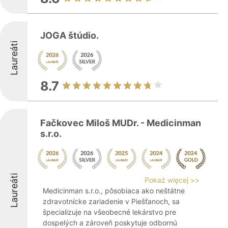
JOGA štúdio.
Laureáti
8.7
Fačkovec Miloš MUDr. - Medicinman
s.r.o.
Laureáti
Pokaż więcej >>
Medicinman s.r.o., pôsobiaca ako neštátne
zdravotnícke zariadenie v Piešťanoch, sa
špecializuje na všeobecné lekárstvo pre
dospelých a zároveň poskytuje odbornú