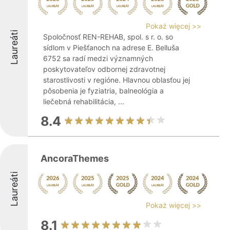
Pokaż więcej >>
Laureáti
Spoločnosť REN-REHAB, spol. s r. o. so
sídlom v Piešťanoch na adrese E. Belluša
6752 sa radí medzi významných
poskytovateľov odbornej zdravotnej
starostlivosti v regióne. Hlavnou oblasťou jej
pôsobenia je fyziatria, balneológia a
liečebná rehabilitácia, ...
8.4
AncoraThemes
Laureáti
Pokaż więcej >>
8.1