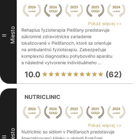
Pokaż więcej >>
Miesto
Rehaplus fyzioterapia Piešťany predstavuje
II
súkromné zdravotnícke zariadenie
lokalizované v Piešťanoch, ktoré sa orientuje
na ambulantnú fyzioterapiu. Zabezpečuje
komplexnú diagnostiku pohybového aparátu
a následné vytvorenie individuálneho ...
10.0
(62)
NUTRICLINIC
Pokaż więcej >>
Miesto
Nutriclinic so sídlom v Piešťanoch predstavuje
III
špecializovanú kliniku v oblasti funkčnej