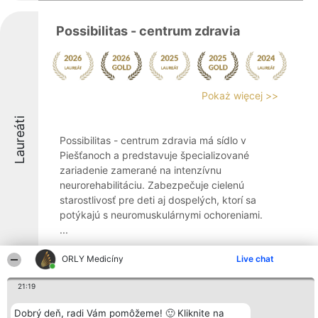
Possibilitas - centrum zdravia
Pokaż więcej >>
Laureáti
Possibilitas - centrum zdravia má sídlo v
Piešťanoch a predstavuje špecializované
zariadenie zamerané na intenzívnu
neurorehabilitáciu. Zabezpečuje cielenú
starostlivosť pre deti aj dospelých, ktorí sa
potýkajú s neuromuskulárnymi ochoreniami.
...
9.7
ORLY Medicíny
Live chat
21:19
Endokrinológia Piešťany s.r.o.
Dobrý deň, radi Vám pomôžeme! 🙂 Kliknite na