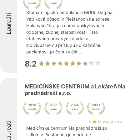
Stomatologická ambulancia MUDr. Dagmar
Laureáti
Vetríková pôsobí v Piešťanoch na adrese
Holubyho 15 a je známa poskytovaním
odbornej zubnej starostlivosti. Táto
etablovaná prax vyniká vďaka
individuálnemu prístupu ku každému
pacientovi, pričom zvlášť ...
8.2
MEDICÍNSKE CENTRUM a Lekáreň Na
prednádraží s.r.o.
Pokaż więcej >>
Laureáti
Medicínske centrum Na prednádraží so
sídlom v Piešťanoch je moderné