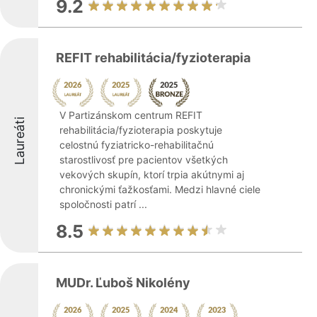
9.2
REFIT rehabilitácia/fyzioterapia
V Partizánskom centrum REFIT
Laureáti
rehabilitácia/fyzioterapia poskytuje
celostnú fyziatricko-rehabilitačnú
starostlivosť pre pacientov všetkých
vekových skupín, ktorí trpia akútnymi aj
chronickými ťažkosťami. Medzi hlavné ciele
spoločnosti patrí ...
8.5
MUDr. Ľuboš Nikolény