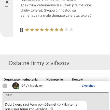
spektrum veterinárnych služieb pre rozličné
druhy zvierat. Svojou činnosťou sa
zameriava na malé domáce zvieratá, ako sú
...
8
Ostatné firmy z viťazov
Organizátor hodnotenia
Hodnotenie
Kontakt
Bright Side Solutions sp. z o.
Laureáti
Kontakt
ORLY Medicíny
Live chat
o. sp. k.
Lista
ul. Ruska 22
wszystkich
Wrocław 50-079
Laureatów
10:16
KRS 0000749100 | Regon
Podmienky
381313360 | NIP 8943132676
Obchodné
Dobrý deň, radi Vám pomôžeme! 🙂 Kliknite na
+48 508 492 400
podmienky
príslušnú tému konverzácie! 🙂
Zásady