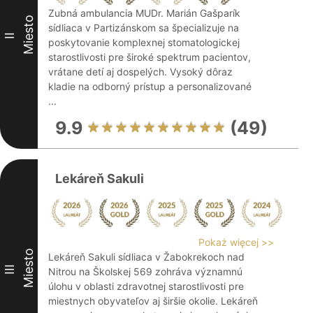
Zubná ambulancia MUDr. Marián Gašparík
Miesto
sídliaca v Partizánskom sa špecializuje na
II
poskytovanie komplexnej stomatologickej
starostlivosti pre široké spektrum pacientov,
vrátane detí aj dospelých. Vysoký dôraz
kladie na odborný prístup a personalizované
...
9.9
(49)
Lekáreň Sakuli
Pokaż więcej >>
Miesto
Lekáreň Sakuli sídliaca v Žabokrekoch nad
III
Nitrou na Školskej 569 zohráva významnú
úlohu v oblasti zdravotnej starostlivosti pre
miestnych obyvateľov aj širšie okolie. Lekáreň