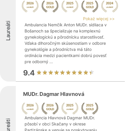
Pokaż więcej >>
Laureáti
Ambulancia Nemčík Anton MUDr. sídliaca v
Bošanoch sa špecializuje na komplexnú
gynekologickú a pôrodnícku starostlivosť.
Vďaka dlhoročným skúsenostiam v odbore
gynekológie a pôrodníctva má táto
ordinácia medzi pacientkami dobrú povesť
pre odborný ...
9.4
MUDr. Dagmar Hlavnová
Ambulancia Hlavnová Dagmar MUDr.
Laureáti
pôsobí v obci Skačany v okrese
Partizánske a venuje sa poskytovaniu