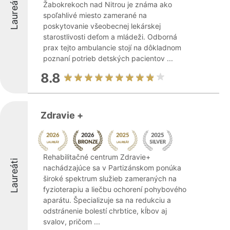
Laureáti
Žabokrekoch nad Nitrou je známa ako
spoľahlivé miesto zamerané na
poskytovanie všeobecnej lekárskej
starostlivosti deťom a mládeži. Odborná
prax tejto ambulancie stojí na dôkladnom
poznaní potrieb detských pacientov ...
8.8
Zdravie +
Rehabilitačné centrum Zdravie+
Laureáti
nachádzajúce sa v Partizánskom ponúka
široké spektrum služieb zameraných na
fyzioterapiu a liečbu ochorení pohybového
aparátu. Špecializuje sa na redukciu a
odstránenie bolestí chrbtice, kĺbov aj
svalov, pričom ...