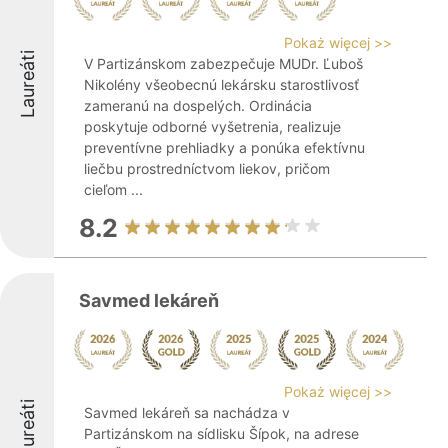
Pokaż więcej >>
Laureáti
V Partizánskom zabezpečuje MUDr. Ľuboš
Nikolény všeobecnú lekársku starostlivosť
zameranú na dospelých. Ordinácia
poskytuje odborné vyšetrenia, realizuje
preventívne prehliadky a ponúka efektívnu
liečbu prostredníctvom liekov, pričom
cieľom ...
8.2
Savmed lekáreň
Pokaż więcej >>
Laureáti
Savmed lekáreň sa nachádza v
Partizánskom na sídlisku Šípok, na adrese