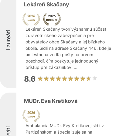
Lekáreň Skačany
Lekáreň Skačany tvorí významnú súčasť
Laureáti
zdravotníckeho zabezpečenia pre
obyvateľov obce Skačany a jej blízkeho
okolia. Sídli na adrese Skačany 446, kde je
umiestnená vedľa pošty na prvom
poschodí, čím poskytuje jednoduchý
prístup pre zákazníkov. ...
8.6
MUDr. Eva Kretíková
Ambulancia MUDr. Evy Kretíkovej sídli v
Partizánskom a špecializuje sa na