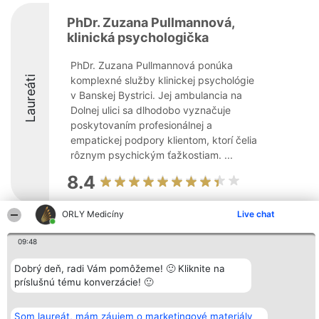
PhDr. Zuzana Pullmannová,
klinická psychologička
PhDr. Zuzana Pullmannová ponúka
Laureáti
komplexné služby klinickej psychológie
v Banskej Bystrici. Jej ambulancia na
Dolnej ulici sa dlhodobo vyznačuje
poskytovaním profesionálnej a
empatickej podpory klientom, ktorí čelia
rôznym psychickým ťažkostiam. ...
8.4
ORLY Medicíny
Live chat
Organizátor hodnotenia
Hodnotenie
Kontakt
09:48
Bright Side Solutions sp. z o.
Laureáti
Kontakt
o. sp. k.
Lista
ul. Ruska 22
wszystkich
Dobrý deň, radi Vám pomôžeme! 🙂 Kliknite na
Wrocław 50-079
Laureatów
príslušnú tému konverzácie! 🙂
KRS 0000749100 | Regon
Podmienky
381313360 | NIP 8943132676
Obchodné
+48 508 492 400
podmienky
Som laureát, mám záujem o marketingové materiály
Zásady