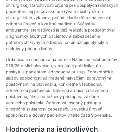
chirurgickej starostlivosti určené pre dospelých i detských
pacientov. Jej pracovisko pokrýva rozsiahly okruh
chirurgických výkonov, pričom kladie dôraz na vysokú
odbornú úroveň a kvalitnú medicínu. Súčasťou
ambulantnej starostlivosti je tiež realizácia predpríjmovej
diagnostiky akútnych pacientov a zabezpečenie
potrebných krvných odberov, čo umožňuje plynulý a
efektívny priebeh liečby.
Ordinácia sa nachádza na adrese Námestie osloboditeľov
916/25 v Michalovciach, v miestnej poliklinike, čo
poskytuje pacientom jednoduchý prístup. Zdravotnícke
služby spoločnosti sú hradené najväčšími zdravotnými
poisťovňami na Slovensku, konkrétne Všeobecnou
zdravotnou poisťovňou, Dôverou a Union zdravotnou
poisťovňou, čím je umožnený prístup na základe
verejného poistenia. Odbornosť, osobný prístup a
dlhoročné skúsenosti zabezpečujú vysokú úroveň
spokojnosti a dôvery pacientov v tejto časti Slovenska.
Hodnotenia na jednotlivých