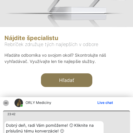
Nájdite špecialistu
Rebríček združuje tých najlepších v odbore
Hľadáte odborníka vo svojom okolí? Skontrolujte náš
vyhľadávač. Využívajte len tie najlepšie služby.
Hľadať
ORLY Medicíny
Live chat
23:42
Organizátor hodnotenia
Hodnotenie
Kontakt
Dobrý deň, radi Vám pomôžeme! 🙂 Kliknite na
Bright Side Solutions sp. z o.
Laureáti
Kontakt
príslušnú tému konverzácie! 🙂
o. sp. k.
Lista