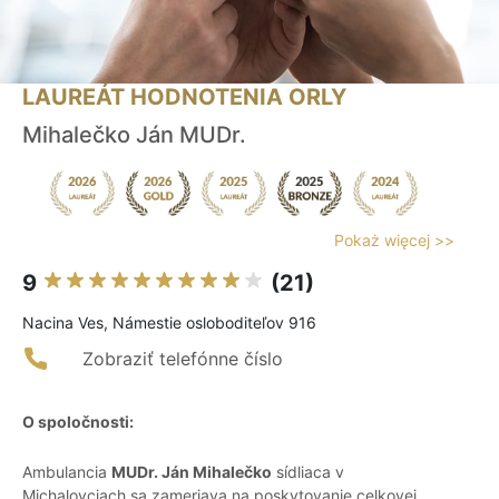
LAUREÁT HODNOTENIA ORLY
Mihalečko Ján MUDr.
Pokaż więcej >>
9
(21)
Nacina Ves, Námestie osloboditeľov 916
Zobraziť telefónne číslo
O spoločnosti:
Ambulancia
MUDr. Ján Mihalečko
sídliaca v
Michalovciach sa zameriava na poskytovanie celkovej