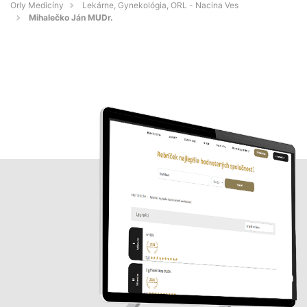
Orly Medicíny
Lekárne, Gynekológia, ORL - Nacina Ves
Mihalečko Ján MUDr.