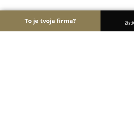
To je tvoja firma?
Zist
Orly Medicíny
Lekárne, Gynekológia, ORL - Brati
Detská ambulancia MUDr. Anny Po
9.6
(98)
Bratislava, Kozia 12