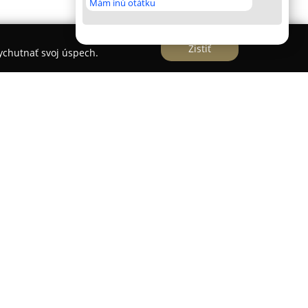
Mám inú otátku
Zistiť
vychutnať svoj úspech.
acovej
sa špecializuje na poskytovanie
nej starostlivosti pre deti a dorast v
o. Zariadenie zabezpečuje rozšírené zdravotné
ventívne prehliadky, odborné poradne, očkovania,
 napríklad odbery krvi, testy CRP a na prítomnosť
je starostlivosť prispôsobená individuálnym
ie patrí dôsledné oddeľovanie preventívnej a