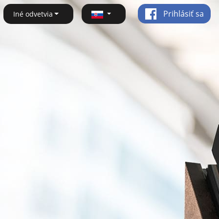
Prihlásiť sa
Iné odvetvia