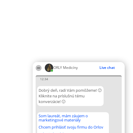
ORLY Medicíny
Live chat
12:34
Dobrý deň, radi Vám pomôžeme! 🙂
Kliknite na príslušnú tému
konverzácie! 🙂
Som laureát, mám záujem o
marketingové materiály
Chcem prihlásiť svoju firmu do Orlov