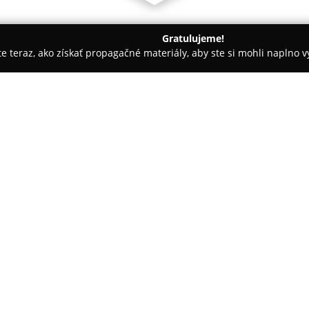
Gratulujeme!
ite teraz, ako získať propagačné materiály, aby ste si mohli naplno 
slava
Detská ambulancia MUDr. Anny Popracovej
pracovej
O spoločnosti:
Ambulancia
MUDr. Anny Popr
komplexnej všeobecnej ambulant
bratislavskej časti Staré Mest
služby, medzi ktoré patria pre
Pokaż więcej >>
ako aj diagnostické vyšetrenia,
streptokokov. Týmto spôsobom 
potrebám detských pacientov.
Medzi hlavné priority ambulanc