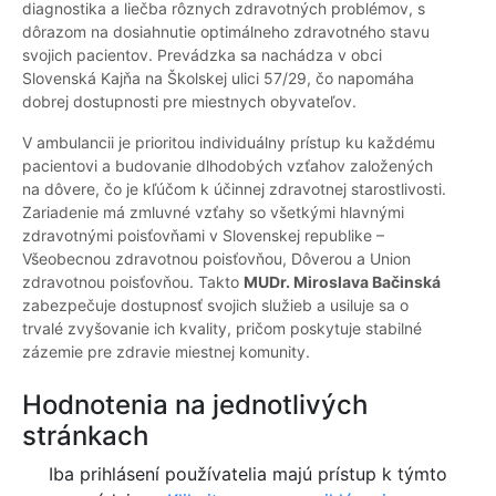
diagnostika a liečba rôznych zdravotných problémov, s
dôrazom na dosiahnutie optimálneho zdravotného stavu
svojich pacientov. Prevádzka sa nachádza v obci
Slovenská Kajňa na Školskej ulici 57/29, čo napomáha
dobrej dostupnosti pre miestnych obyvateľov.
V ambulancii je prioritou individuálny prístup ku každému
pacientovi a budovanie dlhodobých vzťahov založených
na dôvere, čo je kľúčom k účinnej zdravotnej starostlivosti.
Zariadenie má zmluvné vzťahy so všetkými hlavnými
zdravotnými poisťovňami v Slovenskej republike –
Všeobecnou zdravotnou poisťovňou, Dôverou a Union
zdravotnou poisťovňou. Takto
MUDr. Miroslava Bačinská
zabezpečuje dostupnosť svojich služieb a usiluje sa o
trvalé zvyšovanie ich kvality, pričom poskytuje stabilné
zázemie pre zdravie miestnej komunity.
Hodnotenia na jednotlivých
stránkach
Iba prihlásení používatelia majú prístup k týmto