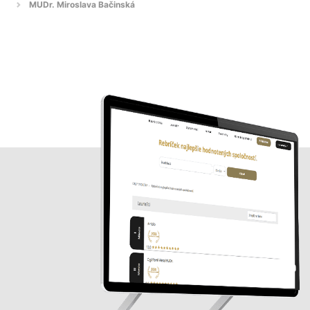
MUDr. Miroslava Bačinská