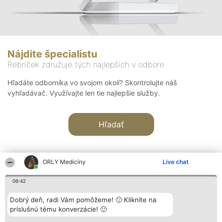
Nájdite špecialistu
Rebríček združuje tých najlepších v odbore
Hľadáte odborníka vo svojom okolí? Skontrolujte náš
vyhľadávač. Využívajte len tie najlepšie služby.
Hľadať
ORLY Medicíny
Live chat
06:42
Organizátor hodnotenia
Hodnotenie
Kontakt
Dobrý deň, radi Vám pomôžeme! 🙂 Kliknite na
Bright Side Solutions sp. z o.
Laureáti
Kontakt
príslušnú tému konverzácie! 🙂
o. sp. k.
Lista
ul. Ruska 22
wszystkich