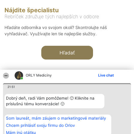
Nájdite špecialistu
Rebríček združuje tých najlepších v odbore
Hľadáte odborníka vo svojom okolí? Skontrolujte náš
vyhľadávač. Využívajte len tie najlepšie služby.
Hľadať
ORLY Medicíny
Live chat
21:51
Organizátor hodnotenia
Hodnotenie
Kontakt
Dobrý deň, radi Vám pomôžeme! 🙂 Kliknite na
Bright Side Solutions sp. z o.
Laureáti
Kontakt
príslušnú tému konverzácie! 🙂
o. sp. k.
Lista
ul. Ruska 22
wszystkich
Wrocław 50-079
Laureatów
Som laureát, mám záujem o marketingové materiály
KRS 0000749100 | Regon
Podmienky
381313360 | NIP 8943132676
Obchodné
Chcem prihlásiť svoju firmu do Orlov
+48 508 492 400
podmienky
Mám inú otátku
Zásady