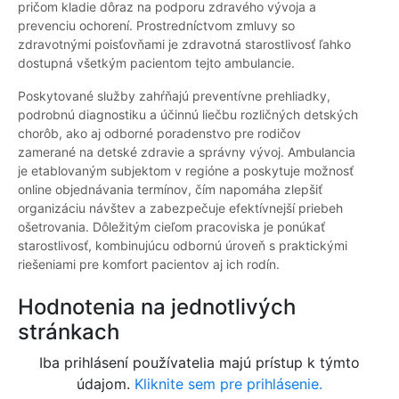
pričom kladie dôraz na podporu zdravého vývoja a
prevenciu ochorení. Prostredníctvom zmluvy so
zdravotnými poisťovňami je zdravotná starostlivosť ľahko
dostupná všetkým pacientom tejto ambulancie.
Poskytované služby zahŕňajú preventívne prehliadky,
podrobnú diagnostiku a účinnú liečbu rozličných detských
chorôb, ako aj odborné poradenstvo pre rodičov
zamerané na detské zdravie a správny vývoj. Ambulancia
je etablovaným subjektom v regióne a poskytuje možnosť
online objednávania termínov, čím napomáha zlepšiť
organizáciu návštev a zabezpečuje efektívnejší priebeh
ošetrovania. Dôležitým cieľom pracoviska je ponúkať
starostlivosť, kombinujúcu odbornú úroveň s praktickými
riešeniami pre komfort pacientov aj ich rodín.
Hodnotenia na jednotlivých
stránkach
Iba prihlásení používatelia majú prístup k týmto
údajom.
Kliknite sem pre prihlásenie.