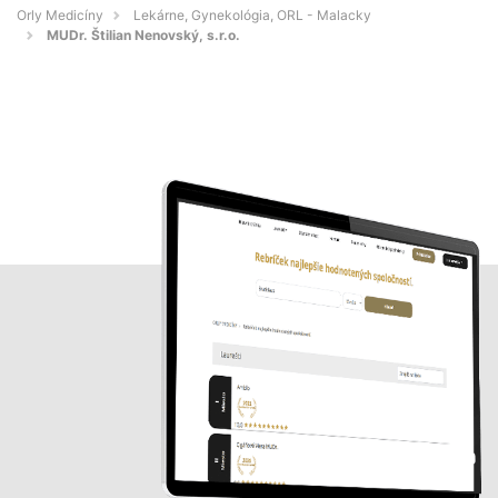
Orly Medicíny
Lekárne, Gynekológia, ORL - Malacky
MUDr. Štilian Nenovský, s.r.o.