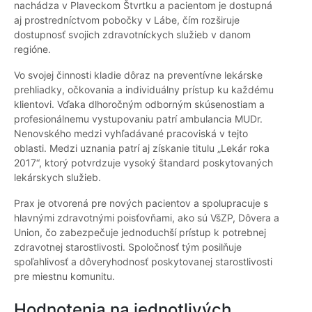
nachádza v Plaveckom Štvrtku a pacientom je dostupná
aj prostredníctvom pobočky v Lábe, čím rozširuje
dostupnosť svojich zdravotníckych služieb v danom
regióne.
Vo svojej činnosti kladie dôraz na preventívne lekárske
prehliadky, očkovania a individuálny prístup ku každému
klientovi. Vďaka dlhoročným odborným skúsenostiam a
profesionálnemu vystupovaniu patrí ambulancia MUDr.
Nenovského medzi vyhľadávané pracoviská v tejto
oblasti. Medzi uznania patrí aj získanie titulu „Lekár roka
2017“, ktorý potvrdzuje vysoký štandard poskytovaných
lekárskych služieb.
Prax je otvorená pre nových pacientov a spolupracuje s
hlavnými zdravotnými poisťovňami, ako sú VšZP, Dôvera a
Union, čo zabezpečuje jednoduchší prístup k potrebnej
zdravotnej starostlivosti. Spoločnosť tým posilňuje
spoľahlivosť a dôveryhodnosť poskytovanej starostlivosti
pre miestnu komunitu.
Hodnotenia na jednotlivých