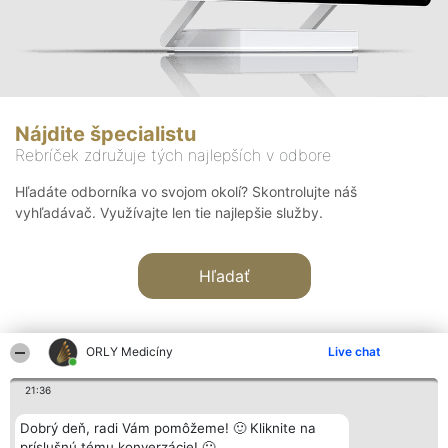
Nájdite špecialistu
Rebríček združuje tých najlepších v odbore
Hľadáte odborníka vo svojom okolí? Skontrolujte náš
vyhľadávač. Využívajte len tie najlepšie služby.
Hľadať
ORLY Medicíny
Live chat
21:36
Organizátor hodnotenia
Hodnotenie
Kontakt
Dobrý deň, radi Vám pomôžeme! 🙂 Kliknite na
Bright Side Solutions sp. z o.
Laureáti
Kontakt
príslušnú tému konverzácie! 🙂