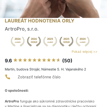
LAUREÁT HODNOTENIA ORLY
ArtroPro, s.r.o.
Pokaż więcej >>
9.6
(50)
Martin, budova Strojár, Námestie S. H. Vajanského 2
Zobraziť telefónne číslo
O spoločnosti:
ArtroPro
funguje ako súkromné zdravotnícke pracovisko
v Martine a špecializuje sa na diagnostiku i liečbu ochorení