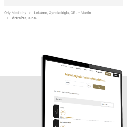
Orly Medicíny
Lekárne, Gynekológia, ORL - Martin
ArtroPro, s.r.o.