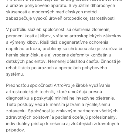
a úrazov pohybového aparátu. S využitím dlhoročných
skúseností a moderných medicínskych metód
zabezpečuje vysokú úroveň ortopedickej starostlivosti.
V portfóliu služieb spoločnosti sú ošetrenia zlomenín,
poranení kostí aj kĺbov, vrátane artroskopických zákrokov
a výmeny kĺbov. Rieši tiež degeneratívne ochorenia,
napríklad artrózu, problémy so chrbticou ako je skolióza či
hernie platničiek, ale aj vrodené deformity končatín u
detských pacientov. Nemenej dôležitou časťou činnosti je
rehabilitácia po úrazoch a operáciách pohybového
systému.
Prednosťou spoločnosti ArtroPro je široké využívanie
artroskopických techník, ktoré umožňujú presnú
diagnostiku a poskytujú minimálne invazívne ošetrenie.
Tieto postupy vedú k menším jazvám a rýchlejšiemu
zotaveniu. Spoločnosť je zmluvným partnerom všetkých
zdravotných poisťovní a pacienti oceňujú profesionálny,
individuálny prístup k riešeniu aj zložitejších zdravotných
prípadov.