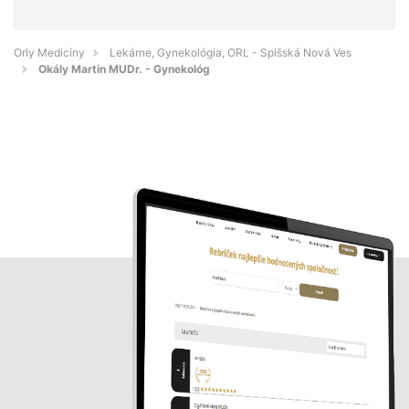
Orly Medicíny
Lekárne, Gynekológia, ORL - Spišská Nová Ves
Okály Martin MUDr. - Gynekológ