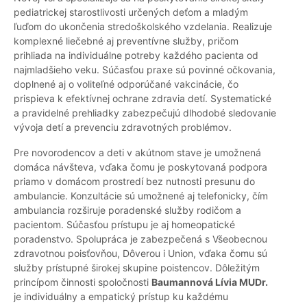
pediatrickej starostlivosti určených deťom a mladým
ľuďom do ukončenia stredoškolského vzdelania. Realizuje
komplexné liečebné aj preventívne služby, pričom
prihliada na individuálne potreby každého pacienta od
najmladšieho veku. Súčasťou praxe sú povinné očkovania,
doplnené aj o voliteľné odporúčané vakcinácie, čo
prispieva k efektívnej ochrane zdravia detí. Systematické
a pravidelné prehliadky zabezpečujú dlhodobé sledovanie
vývoja detí a prevenciu zdravotných problémov.
Pre novorodencov a deti v akútnom stave je umožnená
domáca návšteva, vďaka čomu je poskytovaná podpora
priamo v domácom prostredí bez nutnosti presunu do
ambulancie. Konzultácie sú umožnené aj telefonicky, čím
ambulancia rozširuje poradenské služby rodičom a
pacientom. Súčasťou prístupu je aj homeopatické
poradenstvo. Spolupráca je zabezpečená s Všeobecnou
zdravotnou poisťovňou, Dôverou i Union, vďaka čomu sú
služby prístupné širokej skupine poistencov. Dôležitým
princípom činnosti spoločnosti
Baumannová Lívia MUDr.
je individuálny a empatický prístup ku každému