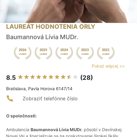
LAUREÁT HODNOTENIA ORLY
Baumannová Lívia MUDr.
Pokaż więcej >>
8.5
(28)
Bratislava, Pavla Horova 6147/14
Zobraziť telefónne číslo
O spoločnosti:
Ambulancia
Baumannová Lívia MUDr.
pôsobí v Devínskej
Novej Vsi a špecializuje sa na poskytovanie širokej škály