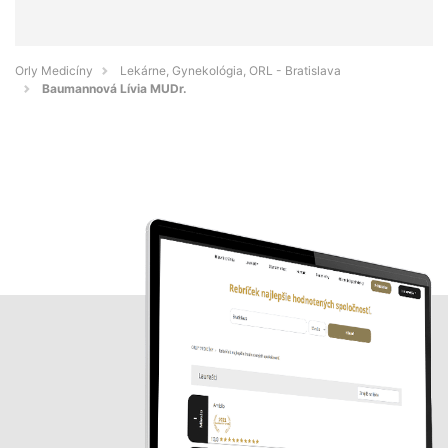
Orly Medicíny
Lekárne, Gynekológia, ORL - Bratislava
Baumannová Lívia MUDr.