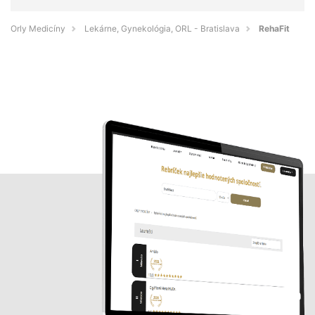
Orly Medicíny
Lekárne, Gynekológia, ORL - Bratislava
RehaFit