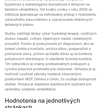
fyziatrickú a balneologickú starostlivosť s dôrazom na
liečebnú rehabilitáciu. Od svojho vzniku v roku 2008 sa
inštitúcia špecializuje na individuálny prístup k hodnoteniu
zdravotného stavu klientov a vypracovanie efektívnych
liečebných plánov.
Služby zahŕňajú široký výber fyzikálnej terapie, rozličných
druhov masáží, cvičení, injekčných metód i estetických
procedúr. Pomoc je poskytovaná pri diagnózach, ako sú
bolesti chrbta a končatín, artróza kĺbov, pooperačné a
poúrazové stavy, pričom sa kladie dôraz aj na korekciu
pohybových stereotypov či zlepšenie fyzickej kondície.
Tím odborníkov je známy profesionálnym prístupom a
vytvára priaznivé prostredie pre zotavenie. Výhodou je aj
možnosť využívať zákroky hradené zdravotnými
poisťovňami VšZP, Dôvera a Union, čo zvyšuje dostupnosť
služieb. Ponuka je doplnená doplnkovými službami pre
optimálny výsledok rehabilitácie.
Hodnotenia na jednotlivých
stránkach