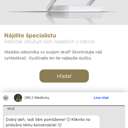
Nájdite špecialistu
Rebríček združuje tých najlepších v odbore
Hľadáte odborníka vo svojom okolí? Skontrolujte náš
vyhľadávač. Využívajte len tie najlepšie služby.
Hľadať
ORLY Medicíny
Live chat
18:25
Organizátor hodnotenia
Hodnotenie
Kontakt
Dobrý deň, radi Vám pomôžeme! 🙂 Kliknite na
Bright Side Solutions sp. z o.
Laureáti
Kontakt
príslušnú tému konverzácie! 🙂
o. sp. k.
Lista