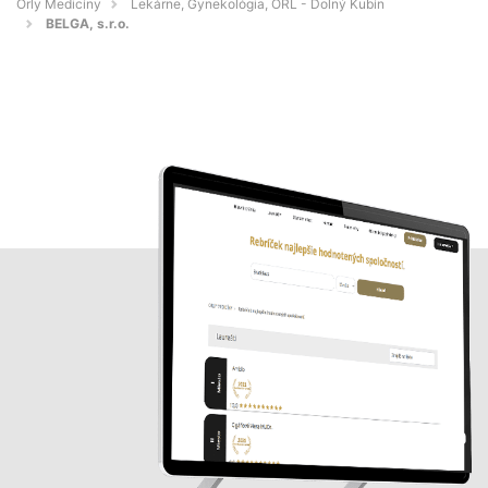
Orly Medicíny
Lekárne, Gynekológia, ORL - Dolný Kubín
BELGA, s.r.o.