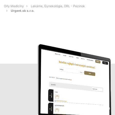
Orly Medicíny
Lekárne, Gynekológia, ORL - Pezinok
Urgent.sk s.r.o.