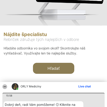
Nájdite špecialistu
Rebríček združuje tých najlepších v odbore
Hľadáte odborníka vo svojom okolí? Skontrolujte náš
vyhľadávač. Využívajte len tie najlepšie služby.
Hľadať
ORLY Medicíny
Live chat
15:58
Organizátor hodnotenia
Hodnotenie
Kontakt
Dobrý deň, radi Vám pomôžeme! 🙂 Kliknite na
Bright Side Solutions sp. z o.
Laureáti
Kontakt