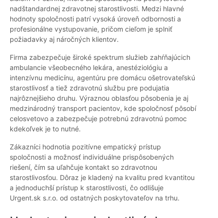
nadštandardnej zdravotnej starostlivosti. Medzi hlavné
hodnoty spoločnosti patrí vysoká úroveň odbornosti a
profesionálne vystupovanie, pričom cieľom je splniť
požiadavky aj náročných klientov.
Firma zabezpečuje široké spektrum služieb zahŕňajúcich
ambulancie všeobecného lekára, anestéziológiu a
intenzívnu medicínu, agentúru pre domácu ošetrovateľskú
starostlivosť a tiež zdravotnú službu pre podujatia
najrôznejšieho druhu. Výraznou oblasťou pôsobenia je aj
medzinárodný transport pacientov, kde spoločnosť pôsobí
celosvetovo a zabezpečuje potrebnú zdravotnú pomoc
kdekoľvek je to nutné.
Zákazníci hodnotia pozitívne empatický prístup
spoločnosti a možnosť individuálne prispôsobených
riešení, čím sa uľahčuje kontakt so zdravotnou
starostlivosťou. Dôraz je kladený na kvalitu pred kvantitou
a jednoduchší prístup k starostlivosti, čo odlišuje
Urgent.sk s.r.o. od ostatných poskytovateľov na trhu.