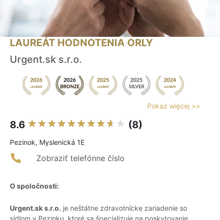
LAUREÁT HODNOTENIA ORLY
Urgent.sk s.r.o.
Pokaż więcej >>
8.6
(8)
Pezinok, Myslenická 1E
Zobraziť telefónne číslo
O spoločnosti:
Urgent.sk s.r.o.
je neštátne zdravotnícke zariadenie so
sídlom v Pezinku, ktoré sa špecializuje na poskytovanie