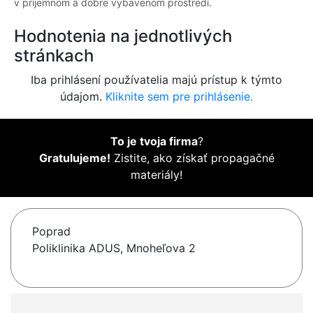
v príjemnom a dobre vybavenom prostredí.
Hodnotenia na jednotlivých
stránkach
Iba prihlásení používatelia majú prístup k týmto
údajom.
Kliknite sem pre prihlásenie.
To je tvoja firma
?
Gratulujeme!
Zistite, ako získať propagačné
materiály!
Poprad
Poliklinika ADUS, Mnoheľova 2