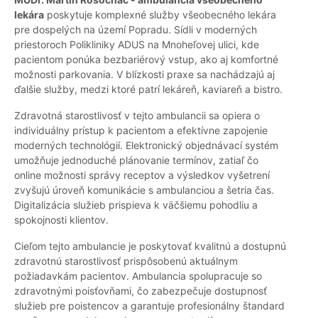
lekára
poskytuje komplexné služby všeobecného lekára
pre dospelých na území Popradu. Sídli v moderných
priestoroch Polikliniky ADUS na Mnoheľovej ulici, kde
pacientom ponúka bezbariérový vstup, ako aj komfortné
možnosti parkovania. V blízkosti praxe sa nachádzajú aj
ďalšie služby, medzi ktoré patrí lekáreň, kaviareň a bistro.
Zdravotná starostlivosť v tejto ambulancii sa opiera o
individuálny prístup k pacientom a efektívne zapojenie
moderných technológií. Elektronický objednávací systém
umožňuje jednoduché plánovanie termínov, zatiaľ čo
online možnosti správy receptov a výsledkov vyšetrení
zvyšujú úroveň komunikácie s ambulanciou a šetria čas.
Digitalizácia služieb prispieva k väčšiemu pohodliu a
spokojnosti klientov.
Cieľom tejto ambulancie je poskytovať kvalitnú a dostupnú
zdravotnú starostlivosť prispôsobenú aktuálnym
požiadavkám pacientov. Ambulancia spolupracuje so
zdravotnými poisťovňami, čo zabezpečuje dostupnosť
služieb pre poistencov a garantuje profesionálny štandard