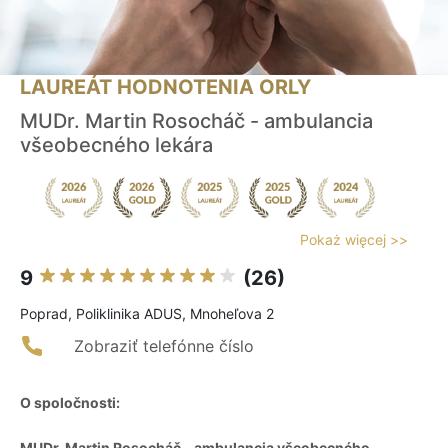
LAUREÁT HODNOTENIA ORLY
MUDr. Martin Rosocháč - ambulancia
všeobecného lekára
Pokaż więcej >>
9
(26)
Poprad, Poliklinika ADUS, Mnoheľova 2
Zobraziť telefónne číslo
O spoločnosti:
MUDr. Martin Rosocháč - ambulancia všeobecného