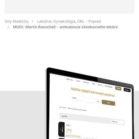
Orly Medicíny
Lekárne, Gynekológia, ORL - Poprad
MUDr. Martin Rosocháč - ambulancia všeobecného lekára