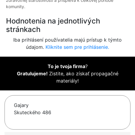
zdravotnej starostlivosti a prispieva k celkovej pohode
komunity.
Hodnotenia na jednotlivých
stránkach
Iba prihlásení používatelia majú prístup k týmto
údajom.
Kliknite sem pre prihlásenie.
To je tvoja firma
?
Gratulujeme!
Zistite, ako získať propagačné
materiály!
Gajary
Skuteckého 486