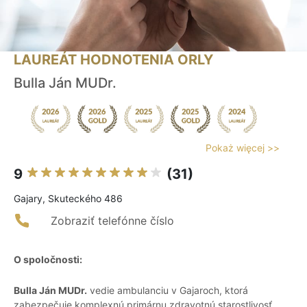
LAUREÁT HODNOTENIA ORLY
Bulla Ján MUDr.
Pokaż więcej >>
9
(31)
Gajary, Skuteckého 486
Zobraziť telefónne číslo
O spoločnosti:
Bulla Ján MUDr.
vedie ambulanciu v Gajaroch, ktorá
zabezpečuje komplexnú primárnu zdravotnú starostlivosť