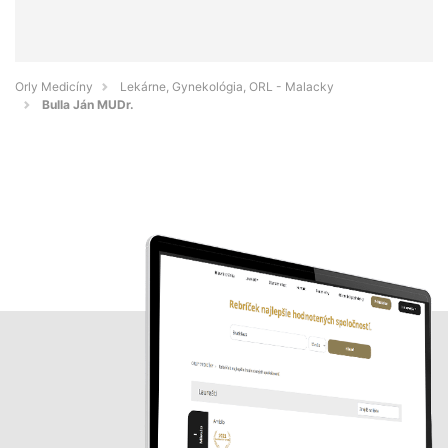
Orly Medicíny
Lekárne, Gynekológia, ORL - Malacky
Bulla Ján MUDr.