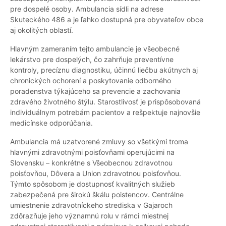
pre dospelé osoby. Ambulancia sídli na adrese
Skuteckého 486 a je ľahko dostupná pre obyvateľov obce
aj okolitých oblastí.
Hlavným zameraním tejto ambulancie je všeobecné
lekárstvo pre dospelých, čo zahrňuje preventívne
kontroly, precíznu diagnostiku, účinnú liečbu akútnych aj
chronických ochorení a poskytovanie odborného
poradenstva týkajúceho sa prevencie a zachovania
zdravého životného štýlu. Starostlivosť je prispôsobovaná
individuálnym potrebám pacientov a rešpektuje najnovšie
medicínske odporúčania.
Ambulancia má uzatvorené zmluvy so všetkými troma
hlavnými zdravotnými poisťovňami operujúcimi na
Slovensku – konkrétne s Všeobecnou zdravotnou
poisťovňou, Dôvera a Union zdravotnou poisťovňou.
Týmto spôsobom je dostupnosť kvalitných služieb
zabezpečená pre širokú škálu poistencov. Centrálne
umiestnenie zdravotníckeho strediska v Gajaroch
zdôrazňuje jeho významnú rolu v rámci miestnej