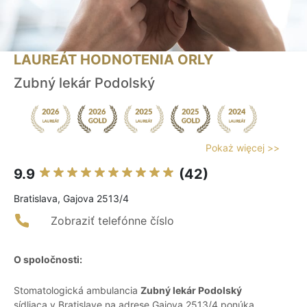
LAUREÁT HODNOTENIA ORLY
Zubný lekár Podolský
Pokaż więcej >>
9.9
(42)
Bratislava, Gajova 2513/4
Zobraziť telefónne číslo
O spoločnosti:
Stomatologická ambulancia
Zubný lekár Podolský
sídliaca v Bratislave na adrese Gajova 2513/4 ponúka