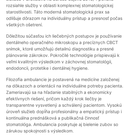
rozsiahle služby v oblasti komplexnej stomatologickej
starostlivosti. Táto moderná stomatologická prax sa
odlišuje dôrazom na individuálny prístup a presnosť počas
všetkých ošetrení.
Dôležitou súčasťou ich liečebných postupov je používanie
dentálneho operačného mikroskopu a precíznych CBCT
snímok, ktoré umožňujú detailnú diagnostiku a presné
plánovanie zákrokov. Pokročilé technológie prispievajú k
veľmi kvalitným výsledkom v záchovnej stomatológii,
endodoncii, protetike i dentálnej hygiene.
Filozofia ambulancie je postavená na medicíne založenej
na dôkazoch a orientácii na individuálne potreby pacienta.
Zameriavajú sa na hľadanie stabilných a ekonomicky
efektívnych riešení, pričom každý krok liečby je
transparentne vysvetlený a schválený pacientom. Vysokú
úroveň služieb dopĺňa profesionálny a empatický prístup i
kontinuálna prednášková a publikačná činnosť
stomatológa. Ambulancia poskytuje aj bielenie zubov so
zárukou spokojnosti s výsledkom.