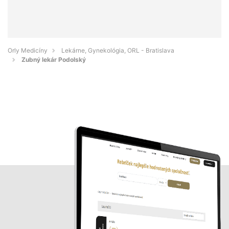
Orly Medicíny
Lekárne, Gynekológia, ORL - Bratislava
Zubný lekár Podolský