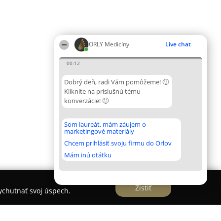
ORLY Medicíny
Live chat
00:12
Dobrý deň, radi Vám pomôžeme! 🙂
Kliknite na príslušnú tému
konverzácie! 🙂
Som laureát, mám záujem o
marketingové materiály
Chcem prihlásiť svoju firmu do Orlov
Mám inú otátku
Zistiť
vychutnať svoj úspech.