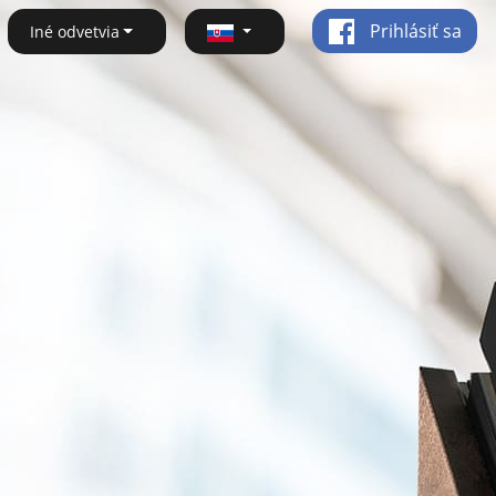
Prihlásiť sa
Iné odvetvia