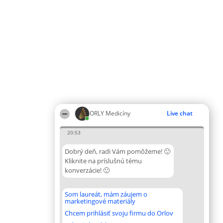
ORLY Medicíny
Live chat
20:53
Dobrý deň, radi Vám pomôžeme! 🙂
Kliknite na príslušnú tému
konverzácie! 🙂
Som laureát, mám záujem o
marketingové materiály
Chcem prihlásiť svoju firmu do Orlov