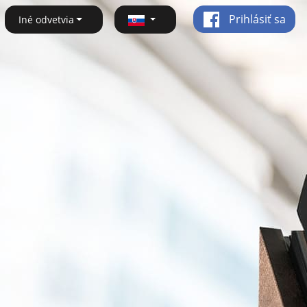
Prihlásiť sa
Iné odvetvia