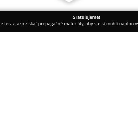
Gratulujeme!
ite teraz, ako získať propagačné materiály, aby ste si mohli naplno 
slava
IN WHITE zubná ambulancia
O spoločnosti:
IN WHITE zubná ambulancia
, 
moderné pracovisko orientované
služieb. Klinika kladie dôraz n
minimalizáciu bolesti pri ošet
Pokaż więcej >>
technologické postupy v zubno
Tím odborníkov ambulancie dis
pravidelne sa zdokonaľuje na 
kliniky umožňujú precíznu prác