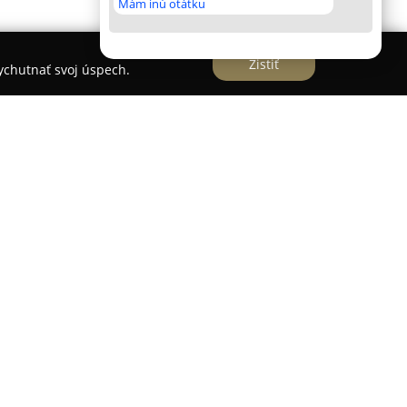
Mám inú otátku
Zistiť
vychutnať svoj úspech.
založená v Bratislave v roku 2017, sa profiluje ako
 na poskytovanie širokej škály stomatologických
a odborný prístup, vysokú kvalitu zákrokov a na
reniach, pričom využíva najmodernejšie
m lekárstve.
ponuje rozsiahlymi skúsenosťami zo zahraničia a
medzinárodných školeniach. Súčasné priestory
u a poskytovanie služieb na vysokej úrovni.