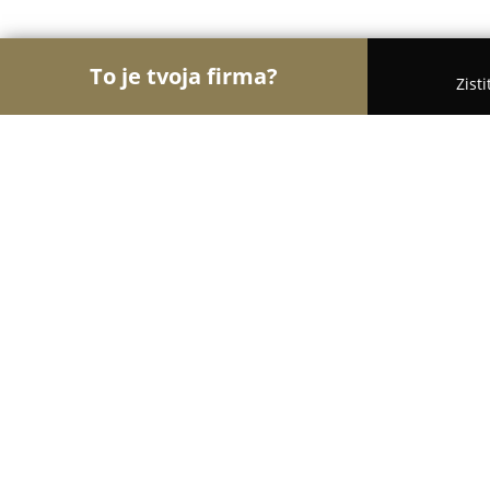
To je tvoja firma?
Zist
Orly Medicíny
Lekárne, Gynekológia, ORL - Brati
IN WHITE zubná ambulancia
9.5
(55)
Bratislava, Padlých Hrdinov 71