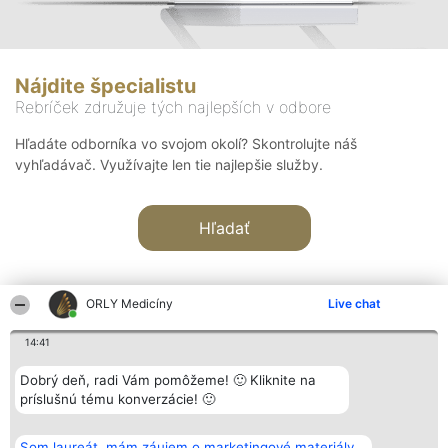
Nájdite špecialistu
Rebríček združuje tých najlepších v odbore
Hľadáte odborníka vo svojom okolí? Skontrolujte náš
vyhľadávač. Využívajte len tie najlepšie služby.
Hľadať
ORLY Medicíny
Live chat
14:41
Organizátor hodnotenia
Hodnotenie
Kontakt
Dobrý deň, radi Vám pomôžeme! 🙂 Kliknite na
Bright Side Solutions sp. z o.
Laureáti
Kontakt
príslušnú tému konverzácie! 🙂
o. sp. k.
Lista
ul. Ruska 22
wszystkich
Wrocław 50-079
Laureatów
Som laureát, mám záujem o marketingové materiály