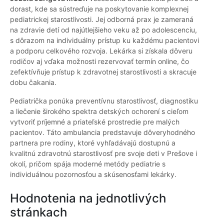
dorast, kde sa sústreďuje na poskytovanie komplexnej
pediatrickej starostlivosti. Jej odborná prax je zameraná
na zdravie detí od najútlejšieho veku až po adolescenciu,
s dôrazom na individuálny prístup ku každému pacientovi
a podporu celkového rozvoja. Lekárka si získala dôveru
rodičov aj vďaka možnosti rezervovať termín online, čo
zefektívňuje prístup k zdravotnej starostlivosti a skracuje
dobu čakania.
Pediatrička ponúka preventívnu starostlivosť, diagnostiku
a liečenie širokého spektra detských ochorení s cieľom
vytvoriť príjemné a priateľské prostredie pre malých
pacientov. Táto ambulancia predstavuje dôveryhodného
partnera pre rodiny, ktoré vyhľadávajú dostupnú a
kvalitnú zdravotnú starostlivosť pre svoje deti v Prešove i
okolí, pričom spája moderné metódy pediatrie s
individuálnou pozornosťou a skúsenosťami lekárky.
Hodnotenia na jednotlivých
stránkach