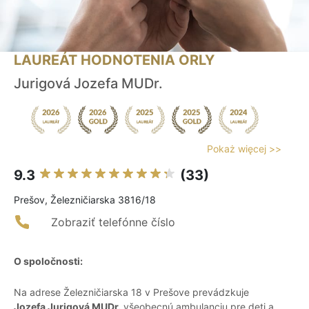
LAUREÁT HODNOTENIA ORLY
Jurigová Jozefa MUDr.
Pokaż więcej >>
9.3
(33)
Prešov, Železničiarska 3816/18
Zobraziť telefónne číslo
O spoločnosti:
Na adrese Železničiarska 18 v Prešove prevádzkuje
Jozefa Jurigová MUDr.
všeobecnú ambulanciu pre deti a