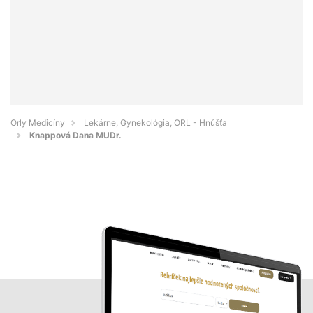
Orly Medicíny
Lekárne, Gynekológia, ORL - Hnúšťa
Knappová Dana MUDr.