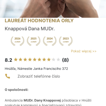
LAUREÁT HODNOTENIA ORLY
Knappová Dana MUDr.
Pokaż więcej >>
8.2
(8)
Hnúšťa, Námestie Janka Francisciho 372
Zobraziť telefónne číslo
O spoločnosti:
Ambulancia
MUDr. Dany Knappovej
pôsobiaca v Hnúšti
poskytuje komplexnú a špecializovanú zdravotnú