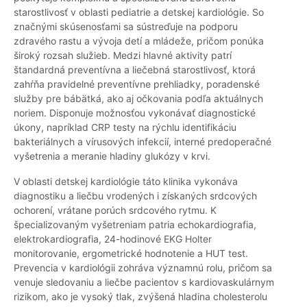
starostlivosť v oblasti pediatrie a detskej kardiológie. So
značnými skúsenosťami sa sústreďuje na podporu
zdravého rastu a vývoja detí a mládeže, pričom ponúka
široký rozsah služieb. Medzi hlavné aktivity patrí
štandardná preventívna a liečebná starostlivosť, ktorá
zahŕňa pravidelné preventívne prehliadky, poradenské
služby pre bábätká, ako aj očkovania podľa aktuálnych
noriem. Disponuje možnosťou vykonávať diagnostické
úkony, napríklad CRP testy na rýchlu identifikáciu
bakteriálnych a vírusových infekcií, interné predoperačné
vyšetrenia a meranie hladiny glukózy v krvi.
V oblasti detskej kardiológie táto klinika vykonáva
diagnostiku a liečbu vrodených i získaných srdcových
ochorení, vrátane porúch srdcového rytmu. K
špecializovaným vyšetreniam patria echokardiografia,
elektrokardiografia, 24-hodinové EKG Holter
monitorovanie, ergometrické hodnotenie a HUT test.
Prevencia v kardiológii zohráva významnú rolu, pričom sa
venuje sledovaniu a liečbe pacientov s kardiovaskulárnym
rizikom, ako je vysoký tlak, zvýšená hladina cholesterolu