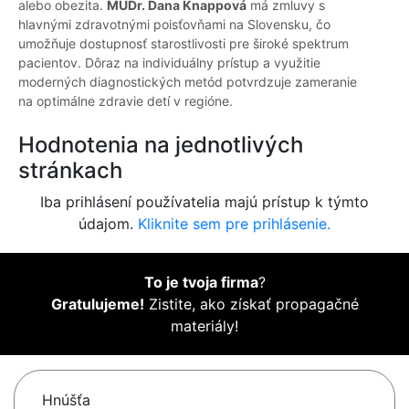
alebo obezita.
MUDr. Dana Knappová
má zmluvy s
hlavnými zdravotnými poisťovňami na Slovensku, čo
umožňuje dostupnosť starostlivosti pre široké spektrum
pacientov. Dôraz na individuálny prístup a využitie
moderných diagnostických metód potvrdzuje zameranie
na optimálne zdravie detí v regióne.
Hodnotenia na jednotlivých
stránkach
Iba prihlásení používatelia majú prístup k týmto
údajom.
Kliknite sem pre prihlásenie.
To je tvoja firma
?
Gratulujeme!
Zistite, ako získať propagačné
materiály!
Hnúšťa