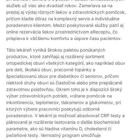
služieb už viac ako dvadsať rokov. Zameriava sa na
predaj aj výdaj rôznych liekov a zdravotníckych pomôcok,
pričom kladie dôraz na komplexný servis a individuálne
poradenstvo klientom. Medzi poskytované služby patrí aj
online rezervácia liekov prostredníctvom eReceptu, čo
prispieva k väčšiemu komfortu a úspore času pacientov.
Táto lekáreň vyniká širokou paletou ponúkaných
produktov, ktoré zahŕňajú aj rozšírený sortiment
ortopedickej obuvi všetkých kategórií, ako napríklad obuv
pre deti, školskú obuv, pracovné topánky a
špecializovanú obuv pre diabetikov či seniorov, pričom
niektoré druhy obuvi sú čiastočne alebo plne preplácané
zdravotnou poisťovňou. Okrem toho je k dispozícii široký
výber zdravotníckych potrieb, vrátane pomôcok na
inkontinenciu, teplomerov, tlakomerov a glukomerov, pri
ktorých výbere pracovníci poskytujú odborné
poradenstvo. V lekárni je možnosť absolvovať CRP testy a
plánované je rozšírenie testovania o ďalšie biochemické
parametre, ako sú hladina vitamínu D, cholesterol či
pečeňové testy. Vernostný program umožňuje