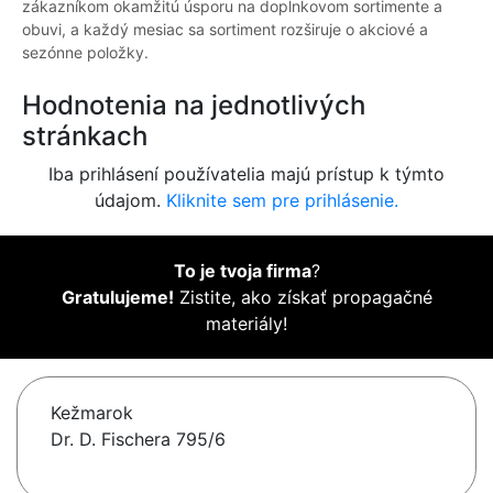
zákazníkom okamžitú úsporu na doplnkovom sortimente a
obuvi, a každý mesiac sa sortiment rozširuje o akciové a
sezónne položky.
Hodnotenia na jednotlivých
stránkach
Iba prihlásení používatelia majú prístup k týmto
údajom.
Kliknite sem pre prihlásenie.
To je tvoja firma
?
Gratulujeme!
Zistite, ako získať propagačné
materiály!
Kežmarok
Dr. D. Fischera 795/6