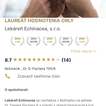
LAUREÁT HODNOTENIA ORLY
Lekáreň Echinacea, s.r.o.
Pokaż więcej >>
8.7
(14)
Kežmarok , Dr. D. Fischera 795/6
Zobraziť telefónne číslo
O spoločnosti:
Lekáreň Echinacea
sa nachádza v Kežmarku na adrese
Dr. Daniela Fischera 6 a pôsobí v oblasti farmaceutických