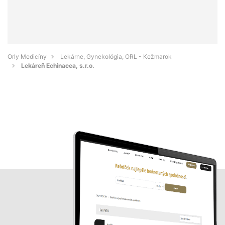
Orly Medicíny
Lekárne, Gynekológia, ORL - Kežmarok
Lekáreň Echinacea, s.r.o.