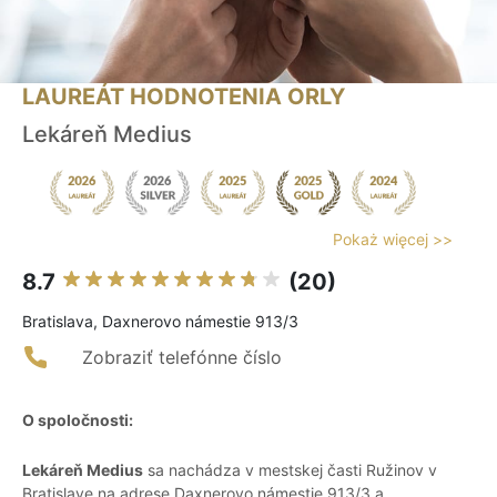
LAUREÁT HODNOTENIA ORLY
Lekáreň Medius
Pokaż więcej >>
8.7
(20)
Bratislava, Daxnerovo námestie 913/3
Zobraziť telefónne číslo
O spoločnosti:
Lekáreň Medius
sa nachádza v mestskej časti Ružinov v
Bratislave na adrese Daxnerovo námestie 913/3 a