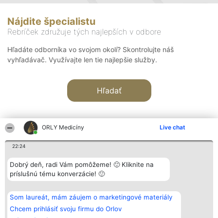
Nájdite špecialistu
Rebríček združuje tých najlepších v odbore
Hľadáte odborníka vo svojom okolí? Skontrolujte náš
vyhľadávač. Využívajte len tie najlepšie služby.
Hľadať
ORLY Medicíny
Live chat
22:24
Organizátor hodnotenia
Hodnotenie
Kontakt
Dobrý deň, radi Vám pomôžeme! 🙂 Kliknite na
Bright Side Solutions sp. z o.
Laureáti
Kontakt
príslušnú tému konverzácie! 🙂
o. sp. k.
Lista
ul. Ruska 22
wszystkich
Wrocław 50-079
Laureatów
Som laureát, mám záujem o marketingové materiály
KRS 0000749100 | Regon
Podmienky
381313360 | NIP 8943132676
Obchodné
Chcem prihlásiť svoju firmu do Orlov
+48 508 492 400
podmienky