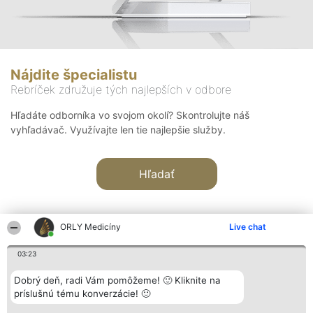
Nájdite špecialistu
Rebríček združuje tých najlepších v odbore
Hľadáte odborníka vo svojom okolí? Skontrolujte náš
vyhľadávač. Využívajte len tie najlepšie služby.
Hľadať
ORLY Medicíny
Live chat
03:23
Organizátor hodnotenia
Hodnotenie
Kontakt
Dobrý deň, radi Vám pomôžeme! 🙂 Kliknite na
Bright Side Solutions sp. z o.
Laureáti
Kontakt
príslušnú tému konverzácie! 🙂
o. sp. k.
Lista
ul. Ruska 22
wszystkich