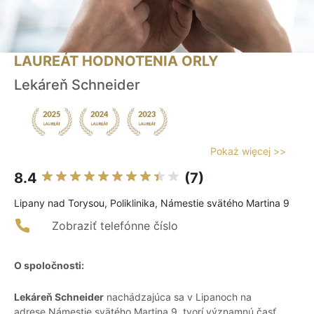
LAUREÁT HODNOTENIA ORLY
Lekáreň Schneider
Pokaż więcej >>
8.4
(7)
Lipany nad Torysou, Poliklinika, Námestie svätého Martina 9
Zobraziť telefónne číslo
O spoločnosti:
Lekáreň Schneider
nachádzajúca sa v Lipanoch na
adrese Námestie svätého Martina 9, tvorí významnú časť