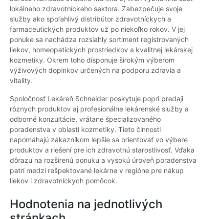
lokálneho zdravotníckeho sektora. Zabezpečuje svoje
služby ako spoľahlivý distribútor zdravotníckych a
farmaceutických produktov už po niekoľko rokov. V jej
ponuke sa nachádza rozsiahly sortiment registrovaných
liekov, homeopatických prostriedkov a kvalitnej lekárskej
kozmetiky. Okrem toho disponuje širokým výberom
výživových doplnkov určených na podporu zdravia a
vitality.
Spoločnosť Lekáreň Schneider poskytuje popri predaji
rôznych produktov aj profesionálne lekárenské služby a
odborné konzultácie, vrátane špecializovaného
poradenstva v oblasti kozmetiky. Tieto činnosti
napomáhajú zákazníkom lepšie sa orientovať vo výbere
produktov a riešení pre ich zdravotnú starostlivosť. Vďaka
dôrazu na rozšírenú ponuku a vysokú úroveň poradenstva
patrí medzi rešpektované lekárne v regióne pre nákup
liekov i zdravotníckych pomôcok.
Hodnotenia na jednotlivých
stránkach