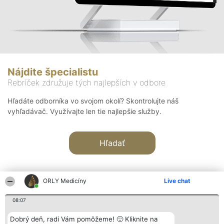
Nájdite špecialistu
Rebríček združuje tých najlepších v odbore
Hľadáte odborníka vo svojom okolí? Skontrolujte náš
vyhľadávač. Využívajte len tie najlepšie služby.
Hľadať
ORLY Medicíny
Live chat
08:07
Organizátor hodnotenia
Hodnotenie
Kontakt
Dobrý deň, radi Vám pomôžeme! 🙂 Kliknite na
Bright Side Solutions sp. z o.
Laureáti
Kontakt