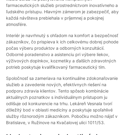
farmaceutických služieb prostredníctvom inovatívneho a
ľudského prístupu. Hlavným zámerom je zabezpečiť, aby
každá návšteva prebiehala v príjemnej a pokojnej
atmosfére.
Interiér je navrhnutý s ohľadom na komfort a bezpečnosť
zákazníkov, čo prispieva k ich celkovému dobrej pohode
počas výberu produktov a odborných konzultácií.
Odborné poradenstvo a asistenciu pri výbere liekov,
výživových doplnkov, kozmetiky a ďalších zdravotných
potrieb poskytuje kvalifikovaný farmaceutický tím.
Spoločnosť sa zameriava na kontinuálne zdokonaľovanie
služieb a zavedenie nových, efektívnych riešení na
podporu zdravia klientov. Tento spôsob kombinácie
aktuálnych poznatkov s individuálnym prístupom ju
odlišuje od konkurencie na trhu. Lekáreň Vesnala tvorí
dôležitý bod v oblasti medicíny a poskytuje spoľahlivé
služby rôznorodým zákazníkom. Pobočku možno nájsť v
Bratislave, v Ružinove na Kvačalovej ulici 1011/53.