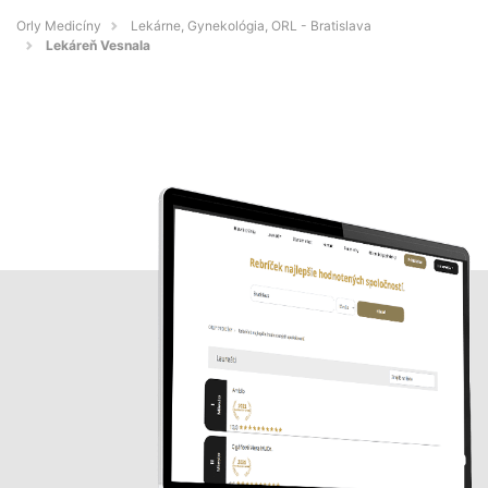
Orly Medicíny
Lekárne, Gynekológia, ORL - Bratislava
Lekáreň Vesnala