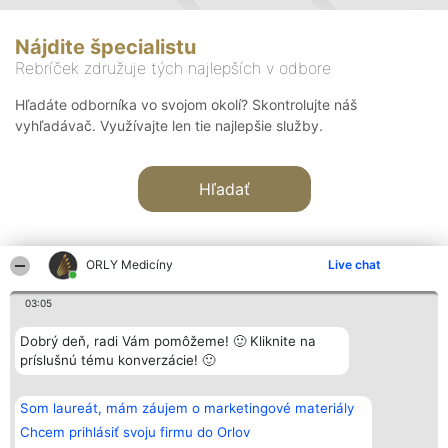
Nájdite špecialistu
Rebríček združuje tých najlepších v odbore
Hľadáte odborníka vo svojom okolí? Skontrolujte náš
vyhľadávač. Využívajte len tie najlepšie služby.
Hľadať
ORLY Medicíny
Live chat
03:05
Organizátor hodnotenia
Hodnotenie
Kontakt
Dobrý deň, radi Vám pomôžeme! 🙂 Kliknite na
Bright Side Solutions sp. z o.
Laureáti
Kontakt
príslušnú tému konverzácie! 🙂
o. sp. k.
Lista
ul. Ruska 22
wszystkich
Wrocław 50-079
Laureatów
Som laureát, mám záujem o marketingové materiály
KRS 0000749100 | Regon
Podmienky
381313360 | NIP 8943132676
Obchodné
Chcem prihlásiť svoju firmu do Orlov
+48 508 492 400
podmienky