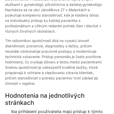
službami v gynekológii, pôrodníctve a detskej gynekológii.
Nachádza sa na ulici Jánošíkova 27 v Malackách a
poskytuje komplexnú starostlivosť, kde je kladený dôraz
na individuálny prístup ku každej pacientke s
profesionálnym a citlivým riešením potrieb žien i dievčat v
rôznych životných obdobiach.
Tím odborníkov spoločnosti dbá na vysokú úroveň
diskrétnosti, prevencie, diagnostiky a liečby, pričom
neustále zdokonaľuje pracovné postupy a modernizuje
technické vybavenie. Prístup personálu je často pozitívne
hodnotený, čo zvyšuje dôveru a istotu medzi pacientkami.
Snahou spoločnosti je zabezpečiť kvalitné služby, ktoré
prispievajú k ochrane a zlepšovaniu zdravia klientiek,
pričom starostlivosť o potreby pacientov tvorí základ jej
činnosti v regióne.
Hodnotenia na jednotlivých
stránkach
Iba prihlásení používatelia majú prístup k týmto