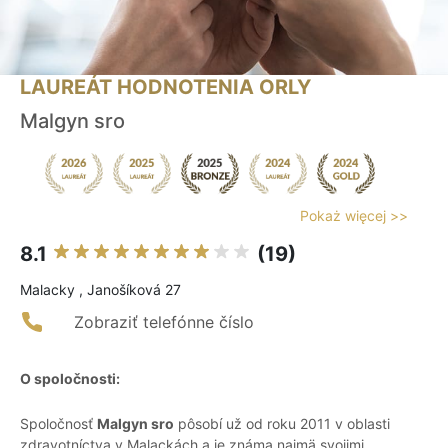
LAUREÁT HODNOTENIA ORLY
Malgyn sro
Pokaż więcej >>
8.1
(19)
Malacky , Janošíková 27
Zobraziť telefónne číslo
O spoločnosti:
Spoločnosť
Malgyn sro
pôsobí už od roku 2011 v oblasti
zdravotníctva v Malackách a je známa najmä svojimi