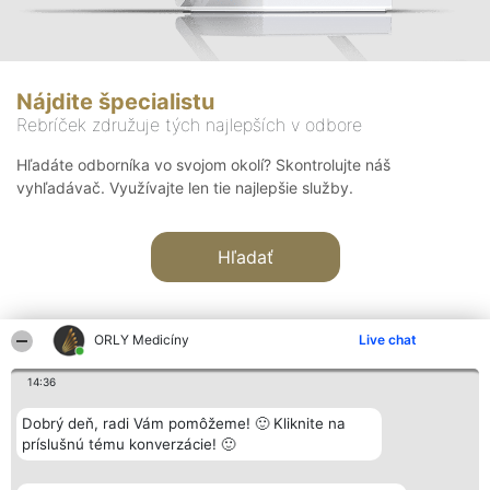
Nájdite špecialistu
Rebríček združuje tých najlepších v odbore
Hľadáte odborníka vo svojom okolí? Skontrolujte náš
vyhľadávač. Využívajte len tie najlepšie služby.
Hľadať
ORLY Medicíny
Live chat
14:36
Organizátor hodnotenia
Hodnotenie
Kontakt
Dobrý deň, radi Vám pomôžeme! 🙂 Kliknite na
Bright Side Solutions sp. z o.
Laureáti
Kontakt
príslušnú tému konverzácie! 🙂
o. sp. k.
Lista
ul. Ruska 22
wszystkich
Wrocław 50-079
Laureatów