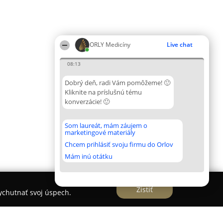
ORLY Medicíny
Live chat
08:13
Dobrý deň, radi Vám pomôžeme! 🙂
Kliknite na príslušnú tému
konverzácie! 🙂
Som laureát, mám záujem o
marketingové materiály
Chcem prihlásiť svoju firmu do Orlov
Mám inú otátku
Zistiť
vychutnať svoj úspech.