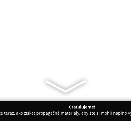
Gratulujeme!
ite teraz, ako získať propagačné materiály, aby ste si mohli naplno 