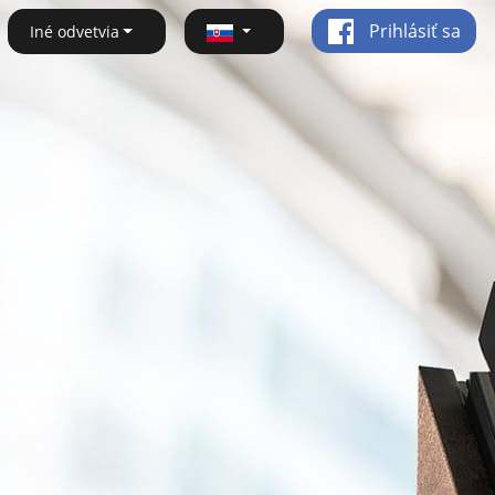
Prihlásiť sa
Iné odvetvia