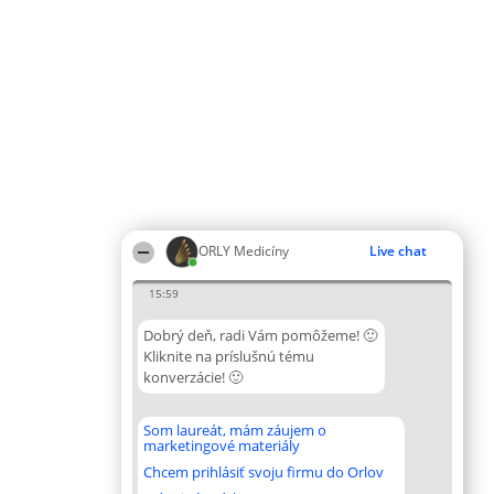
ORLY Medicíny
Live chat
15:59
Dobrý deň, radi Vám pomôžeme! 🙂
Kliknite na príslušnú tému
konverzácie! 🙂
Som laureát, mám záujem o
marketingové materiály
Chcem prihlásiť svoju firmu do Orlov