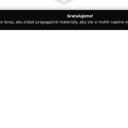
Gratulujeme!
ite teraz, ako získať propagačné materiály, aby ste si mohli naplno 
en
Medicentrum
O spoločnosti:
Medicentrum
so sídlom vo Zvo
zariadenie s dlhoročnou tradíc
1997. Patrilo medzi prvé pracov
v priebehu rokov rozširovalo sp
Pokaż więcej >>
ako centrum plastickej chirurg
pracovisko jednodňovej chirurg
chirurgiu.
V súčasnosti klinika poskytuje 