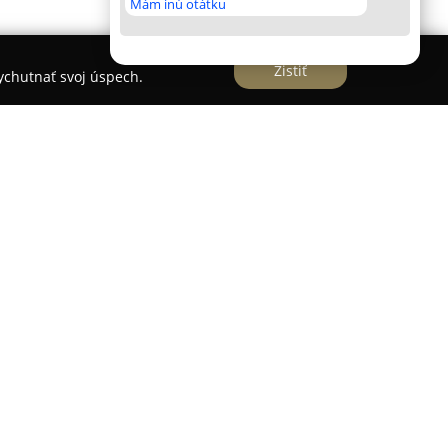
Mám inú otátku
Zistiť
vychutnať svoj úspech.
lene predstavuje súkromné zdravotnícke
iou, ktoré operuje na slovenskom trhu už od roku
iská laserovej medicíny v Slovenskej republike a
ektrum svojich odborností. Zo svojich začiatkov
ie sa v roku 2011 pretransformovalo aj na
ie, v roku 2017 rozšírilo ponuku o cievnu
rozmanité zdravotnícke služby vrátane estetickej