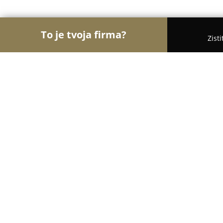
To je tvoja firma?
Zist
Orly Medicíny
Lekárne, Gynekológia, ORL - Zvol
Medicentrum
9.3
(227)
Zvolen, M.M.Hodžu 10