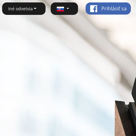
Prihlásiť sa
Iné odvetvia