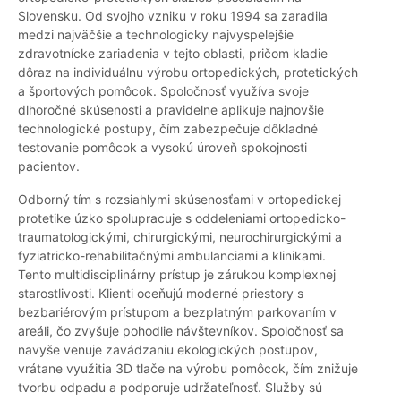
Slovensku. Od svojho vzniku v roku 1994 sa zaradila
medzi najväčšie a technologicky najvyspelejšie
zdravotnícke zariadenia v tejto oblasti, pričom kladie
dôraz na individuálnu výrobu ortopedických, protetických
a športových pomôcok. Spoločnosť využíva svoje
dlhoročné skúsenosti a pravidelne aplikuje najnovšie
technologické postupy, čím zabezpečuje dôkladné
testovanie pomôcok a vysokú úroveň spokojnosti
pacientov.
Odborný tím s rozsiahlymi skúsenosťami v ortopedickej
protetike úzko spolupracuje s oddeleniami ortopedicko-
traumatologickými, chirurgickými, neurochirurgickými a
fyziatricko-rehabilitačnými ambulanciami a klinikami.
Tento multidisciplinárny prístup je zárukou komplexnej
starostlivosti. Klienti oceňujú moderné priestory s
bezbariérovým prístupom a bezplatným parkovaním v
areáli, čo zvyšuje pohodlie návštevníkov. Spoločnosť sa
navyše venuje zavádzaniu ekologických postupov,
vrátane využitia 3D tlače na výrobu pomôcok, čím znižuje
tvorbu odpadu a podporuje udržateľnosť. Služby sú