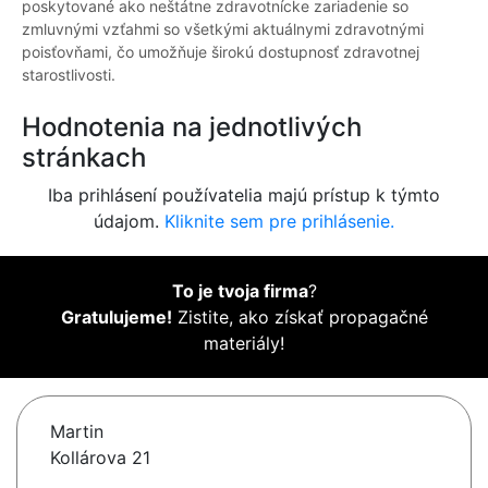
poskytované ako neštátne zdravotnícke zariadenie so
zmluvnými vzťahmi so všetkými aktuálnymi zdravotnými
poisťovňami, čo umožňuje širokú dostupnosť zdravotnej
starostlivosti.
Hodnotenia na jednotlivých
stránkach
Iba prihlásení používatelia majú prístup k týmto
údajom.
Kliknite sem pre prihlásenie.
To je tvoja firma
?
Gratulujeme!
Zistite, ako získať propagačné
materiály!
Martin
Kollárova 21