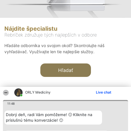
Nájdite špecialistu
Rebríček združuje tých najlepších v odbore
Hľadáte odborníka vo svojom okolí? Skontrolujte náš
vyhľadávač. Využívajte len tie najlepšie služby.
Hľadať
ORLY Medicíny
Live chat
11:48
Organizátor hodnotenia
Hodnotenie
Kontakt
Dobrý deň, radi Vám pomôžeme! 🙂 Kliknite na
Bright Side Solutions sp. z o.
Laureáti
Kontakt
príslušnú tému konverzácie! 🙂
o. sp. k.
Lista
ul. Ruska 22
wszystkich
Wrocław 50-079
Laureatów