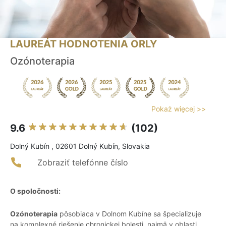
LAUREÁT HODNOTENIA ORLY
Ozónoterapia
Pokaż więcej >>
9.6
(102)
Dolný Kubín , 02601 Dolný Kubín, Slovakia
Zobraziť telefónne číslo
O spoločnosti:
Ozónoterapia
pôsobiaca v Dolnom Kubíne sa špecializuje
na komplexné riešenie chronickej bolesti, najmä v oblasti