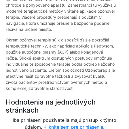
chrbtice a pohybového aparátu. Zamestnanci tu využívajú
moderné terapeutické metódy vrátane aplikácie ozónovej
terapie. Viaceré procedúry prebiehajú s použitím CT
navigácie, ktorá umožňuje presné a bezpečné podanie
liečiva na určené miesto.
Okrem ozónovej terapie sú k dispozícii ďalšie pokročilé
terapeutické techniky, ako napríklad aplikácia Peptysom,
použitie autológnej plazmy (ACP) alebo kolagénová
liečba. Široké spektrum dostupných postupov umožňuje
individuálne prispôsobenie terapie podľa potrieb každého
jednotlivého pacienta. Cieľom spoločnosti Ozónoterapia je
efektívne riešiť zdravotné ťažkosti a zvyšovať kvalitu
života pacientov prostredníctvom overených metód a
komplexnej zdravotnej starostlivosti.
Hodnotenia na jednotlivých
stránkach
Iba prihlásení používatelia majú prístup k týmto
údajom.
Kliknite sem pre prihlásenie.