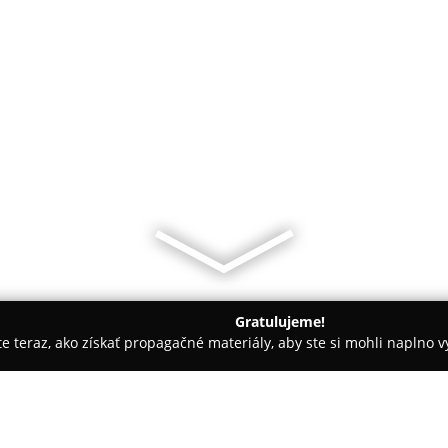
Gratulujeme!
ite teraz, ako získať propagačné materiály, aby ste si mohli naplno 
e
PhDr. Hermel Peter