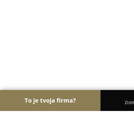
To je tvoja firma?
Zist
Orly Medicíny
Lekárne, Gynekológia, ORL - Košic