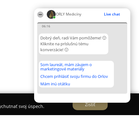
ORLY Medicíny
Live chat
06:16
Dobrý deň, radi Vám pomôžeme! 🙂
Kliknite na príslušnú tému
konverzácie! 🙂
Som laureát, mám záujem o
marketingové materiály
Chcem prihlásiť svoju firmu do Orlov
Mám inú otátku
Zistiť
vychutnať svoj úspech.