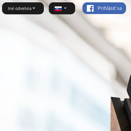
Prihlásiť sa
Iné odvetvia