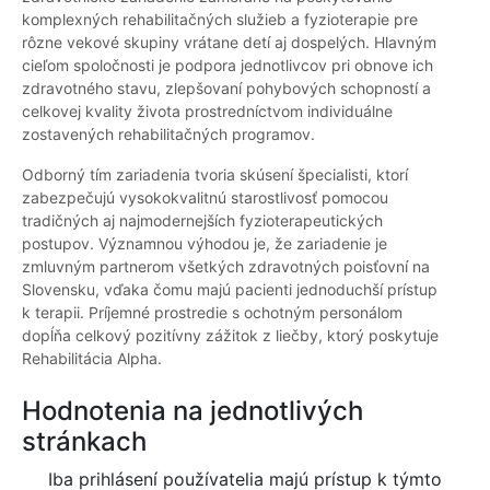
komplexných rehabilitačných služieb a fyzioterapie pre
rôzne vekové skupiny vrátane detí aj dospelých. Hlavným
cieľom spoločnosti je podpora jednotlivcov pri obnove ich
zdravotného stavu, zlepšovaní pohybových schopností a
celkovej kvality života prostredníctvom individuálne
zostavených rehabilitačných programov.
Odborný tím zariadenia tvoria skúsení špecialisti, ktorí
zabezpečujú vysokokvalitnú starostlivosť pomocou
tradičných aj najmodernejších fyzioterapeutických
postupov. Významnou výhodou je, že zariadenie je
zmluvným partnerom všetkých zdravotných poisťovní na
Slovensku, vďaka čomu majú pacienti jednoduchší prístup
k terapii. Príjemné prostredie s ochotným personálom
dopĺňa celkový pozitívny zážitok z liečby, ktorý poskytuje
Rehabilitácia Alpha.
Hodnotenia na jednotlivých
stránkach
Iba prihlásení používatelia majú prístup k týmto