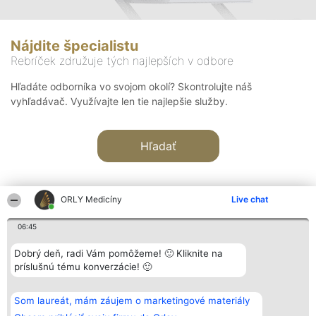
Nájdite špecialistu
Rebríček združuje tých najlepších v odbore
Hľadáte odborníka vo svojom okolí? Skontrolujte náš
vyhľadávač. Využívajte len tie najlepšie služby.
Hľadať
ORLY Medicíny
Live chat
06:45
Organizátor hodnotenia
Hodnotenie
Kontakt
Dobrý deň, radi Vám pomôžeme! 🙂 Kliknite na
Bright Side Solutions sp. z o.
Laureáti
Kontakt
príslušnú tému konverzácie! 🙂
o. sp. k.
Lista
ul. Ruska 22
wszystkich
Wrocław 50-079
Laureatów
Som laureát, mám záujem o marketingové materiály
KRS 0000749100 | Regon
Podmienky
381313360 | NIP 8943132676
Obchodné