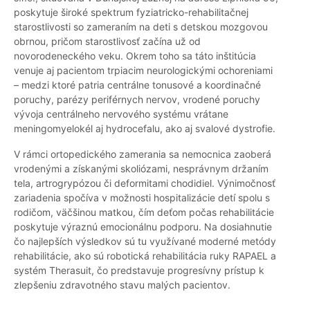
poskytuje široké spektrum fyziatricko-rehabilitačnej
starostlivosti so zameraním na deti s detskou mozgovou
obrnou, pričom starostlivosť začína už od
novorodeneckého veku. Okrem toho sa táto inštitúcia
venuje aj pacientom trpiacim neurologickými ochoreniami
– medzi ktoré patria centrálne tonusové a koordinačné
poruchy, parézy periférnych nervov, vrodené poruchy
vývoja centrálneho nervového systému vrátane
meningomyelokél aj hydrocefalu, ako aj svalové dystrofie.
V rámci ortopedického zamerania sa nemocnica zaoberá
vrodenými a získanými skoliózami, nesprávnym držaním
tela, artrogrypózou či deformitami chodidiel. Výnimočnosť
zariadenia spočíva v možnosti hospitalizácie detí spolu s
rodičom, väčšinou matkou, čím deťom počas rehabilitácie
poskytuje výraznú emocionálnu podporu. Na dosiahnutie
čo najlepších výsledkov sú tu využívané moderné metódy
rehabilitácie, ako sú robotická rehabilitácia ruky RAPAEL a
systém Therasuit, čo predstavuje progresívny prístup k
zlepšeniu zdravotného stavu malých pacientov.