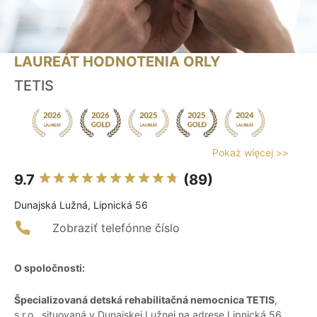
LAUREÁT HODNOTENIA ORLY
TETIS
Pokaż więcej >>
9.7
(89)
Dunajská Lužná, Lipnická 56
Zobraziť telefónne číslo
O spoločnosti:
Špecializovaná detská rehabilitačná nemocnica TETIS
,
s.r.o., situovaná v Dunajskej Lužnej na adrese Lipnická 56,