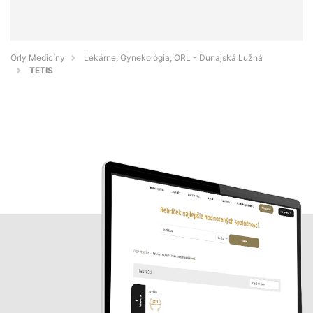
Orly Medicíny
Lekárne, Gynekológia, ORL - Dunajská Lužná
TETIS