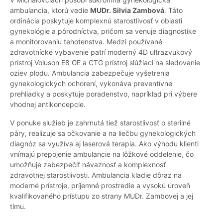
ambulancia, ktorú vedie
MUDr. Silvia Zambová
. Táto
ordinácia poskytuje komplexnú starostlivosť v oblasti
gynekológie a pôrodníctva, pričom sa venuje diagnostike
a monitorovaniu tehotenstva. Medzi používané
zdravotnícke vybavenie patrí moderný 4D ultrazvukový
prístroj Voluson E8 GE a CTG prístroj slúžiaci na sledovanie
oziev plodu. Ambulancia zabezpečuje vyšetrenia
gynekologických ochorení, vykonáva preventívne
prehliadky a poskytuje poradenstvo, napríklad pri výbere
vhodnej antikoncepcie.
V ponuke služieb je zahrnutá tiež starostlivosť o sterilné
páry, realizuje sa očkovanie a na liečbu gynekologických
diagnóz sa využíva aj laserová terapia. Ako výhodu klienti
vnímajú prepojenie ambulancie na lôžkové oddelenie, čo
umožňuje zabezpečiť návaznosť a komplexnosť
zdravotnej starostlivosti. Ambulancia kladie dôraz na
moderné prístroje, príjemné prostredie a vysokú úroveň
kvalifikovaného prístupu zo strany MUDr. Zambovej a jej
tímu.