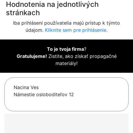
Hodnotenia na jednotlivých
stránkach
Iba prihlásení používatelia majú prístup k týmto
údajom.
Kliknite sem pre prihlásenie.
To je tvoja firma
?
Gratulujeme!
Zistite, ako získať propagačné
materiály!
Nacina Ves
Námestie osloboditeľov 12