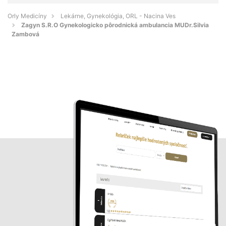
Orly Medicíny
Lekárne, Gynekológia, ORL - Nacina Ves
Zagyn S.R.O Gynekologicko pôrodnická ambulancia MUDr.Silvia
Zambová