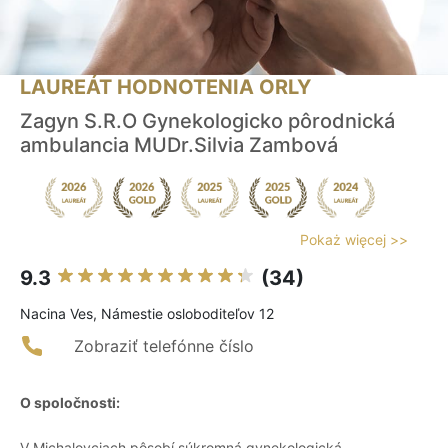
LAUREÁT HODNOTENIA ORLY
Zagyn S.R.O Gynekologicko pôrodnická
ambulancia MUDr.Silvia Zambová
Pokaż więcej >>
9.3
(34)
Nacina Ves, Námestie osloboditeľov 12
Zobraziť telefónne číslo
O spoločnosti:
V Michalovciach pôsobí súkromná gynekologická