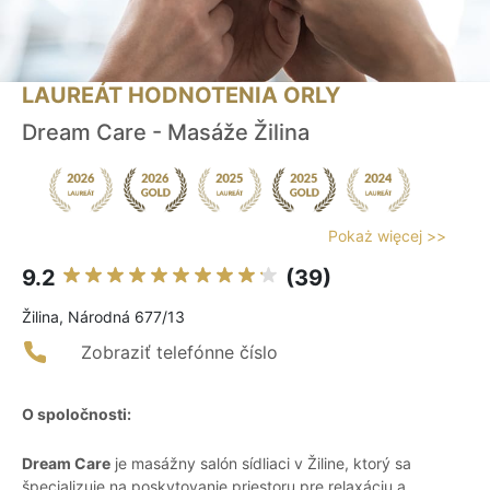
LAUREÁT HODNOTENIA ORLY
Dream Care - Masáže Žilina
Pokaż więcej >>
9.2
(39)
Žilina, Národná 677/13
Zobraziť telefónne číslo
O spoločnosti:
Dream Care
je masážny salón sídliaci v Žiline, ktorý sa
špecializuje na poskytovanie priestoru pre relaxáciu a