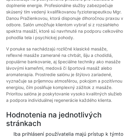
doplnenie energie. Profesionálne služby zabezpečuje
skúsený tím vedený kvalifikovanou fyzioterapeutkou Mgr.
Danou Pražienkovou, ktorá disponuje dlhoročnou praxou v
odbore. Salón umožňuje klientom vybrať si z rozsiahleho
spektra masáží, ktoré sú navrhnuté na podporu celkového
pohodlia tela i psychickej pohody.
V ponuke sa nachádzajú rozličné klasické masáže,
reflexné masáže zamerané na chrbát, šiju a chodidlá,
populárne bankovanie, aj špeciálne techniky ako masáže
lávovými kameňmi, medová či športová masáž alebo
aromaterapia. Prostredie salónu je štýlovo zariadené,
vyznačuje sa príjemnou atmosférou, pokojom a pozitívnou
energiou, čím posilňuje komplexný zážitok z masáže.
Prioritou salóna je poskytovanie vysoko kvalitných služieb
a podpora individuálnej regenerácie každého klienta.
Hodnotenia na jednotlivých
stránkach
Iba prihlásení používatelia majú prístup k týmto