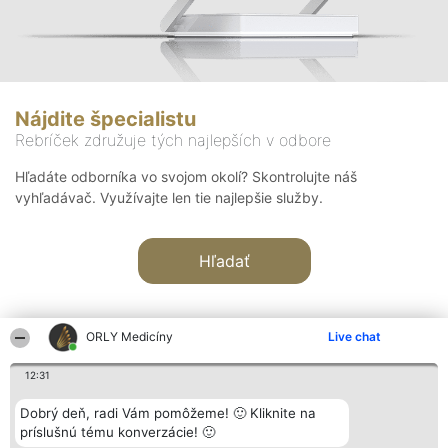
Nájdite špecialistu
Rebríček združuje tých najlepších v odbore
Hľadáte odborníka vo svojom okolí? Skontrolujte náš
vyhľadávač. Využívajte len tie najlepšie služby.
Hľadať
ORLY Medicíny
Live chat
12:31
Organizátor hodnotenia
Hodnotenie
Kontakt
Dobrý deň, radi Vám pomôžeme! 🙂 Kliknite na
Bright Side Solutions sp. z o.
Laureáti
Kontakt
príslušnú tému konverzácie! 🙂
o. sp. k.
Lista