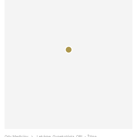
Orly Medicíny
Lekárne, Gynekológia, ORL - Žilina