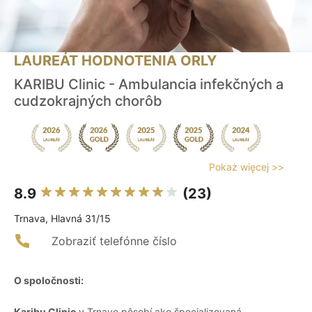
LAUREÁT HODNOTENIA ORLY
KARIBU Clinic - Ambulancia infekčných a
cudzokrajných chorôb
Pokaż więcej >>
8.9
(23)
Trnava, Hlavná 31/15
Zobraziť telefónne číslo
O spoločnosti:
Karibu Clinic
v Trnave pôsobí ako špecializovaná