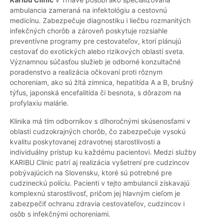
ambulancia zameraná na infektológiu a cestovnú
medicínu. Zabezpečuje diagnostiku i liečbu rozmanitých
infekčných chorôb a zároveň poskytuje rozsiahle
preventívne programy pre cestovateľov, ktorí plánujú
cestovať do exotických alebo rizikových oblastí sveta.
Významnou súčasťou služieb je odborné konzultačné
poradenstvo a realizácia očkovaní proti rôznym
ochoreniam, ako sú žltá zimnica, hepatitída A a B, brušný
týfus, japonská encefalitída či besnota, s dôrazom na
profylaxiu malárie.
Klinika má tím odborníkov s dlhoročnými skúsenosťami v
oblasti cudzokrajných chorôb, čo zabezpečuje vysokú
kvalitu poskytovanej zdravotnej starostlivosti a
individuálny prístup ku každému pacientovi. Medzi služby
KARIBU Clinic patrí aj realizácia vyšetrení pre cudzincov
pobývajúcich na Slovensku, ktoré sú potrebné pre
cudzineckú políciu. Pacienti v tejto ambulancii získavajú
komplexnú starostlivosť, pričom jej hlavným cieľom je
zabezpečiť ochranu zdravia cestovateľov, cudzincov i
osôb s infekčnými ochoreniami.