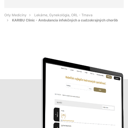
Orly Medicíny
Lekárne, Gynekológia, ORL - Trnava
KARIBU Clinic - Ambulancia infekčných a cudzokrajných chorôb