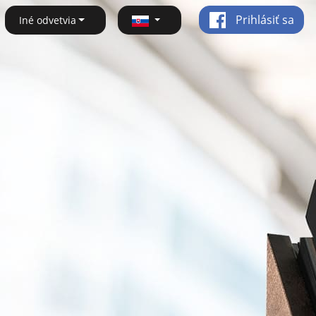
Prihlásiť sa
Iné odvetvia