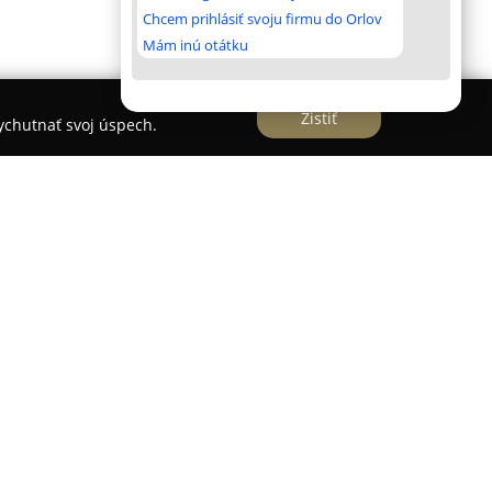
Chcem prihlásiť svoju firmu do Orlov
Mám inú otátku
Zistiť
vychutnať svoj úspech.
 kliniky zdravia a krásy, sídliace v Bratislave na
niká už viac než dvadsať rokov ponúka komplexnú
oskytuje starostlivosť na vysokej úrovni. Medzi
rí plastická chirurgia, estetická dermatológia,
ógia a otorinolaryngológia (ORL).
terklinik tiež cievnu chirurgiu, lekársku