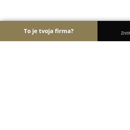
To je tvoja firma?
Zist
Orly Medicíny
Lekárne, Gynekológia, ORL - Brati
Interklinik - klinika zdravia a krasy
8.9
(657)