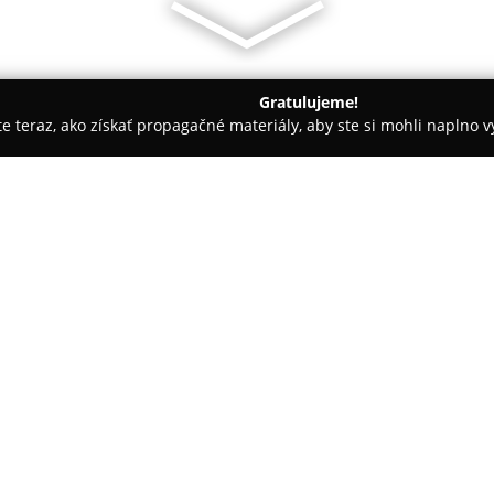
Gratulujeme!
ite teraz, ako získať propagačné materiály, aby ste si mohli naplno 
slava
Interklinik - klinika zdravia a krasy
O spoločnosti:
Interklinik
patrí medzi uznávané
Einsteinovej ulici číslo 7. Kli
paletu medicínskych služieb a p
hlavné oblasti jej pôsobenia pat
Pokaż więcej >>
stomatológia, gynekológia, urol
Okrem týchto odborov ponúka In