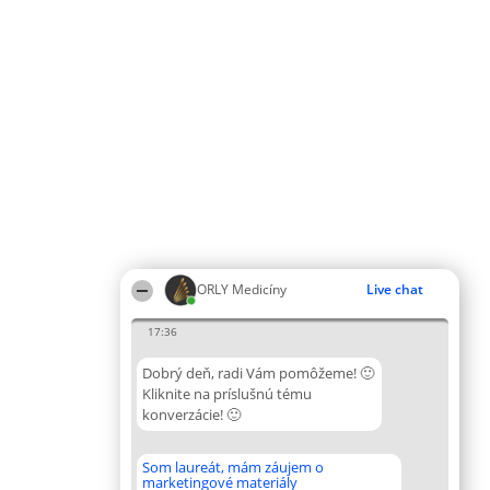
ORLY Medicíny
Live chat
17:36
Dobrý deň, radi Vám pomôžeme! 🙂
Kliknite na príslušnú tému
konverzácie! 🙂
Som laureát, mám záujem o
marketingové materiály