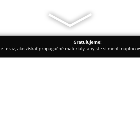
Gratulujeme!
ite teraz, ako získať propagačné materiály, aby ste si mohli naplno 
a
Visumed - očná a estetická klinika
O spoločnosti:
V Čadci je situovaná moderná o
vyznačuje spojitím inovatívnych
Sústredí sa na poskytovanie k
prirodzene mladistvý vzhľad. K
Pokaż więcej >>
vyšetrení a chirurgických zákr