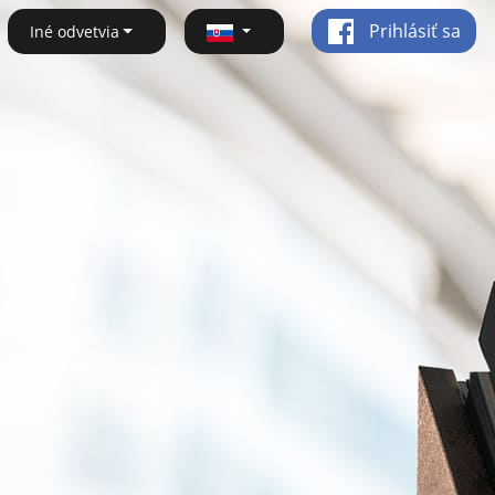
Prihlásiť sa
Iné odvetvia