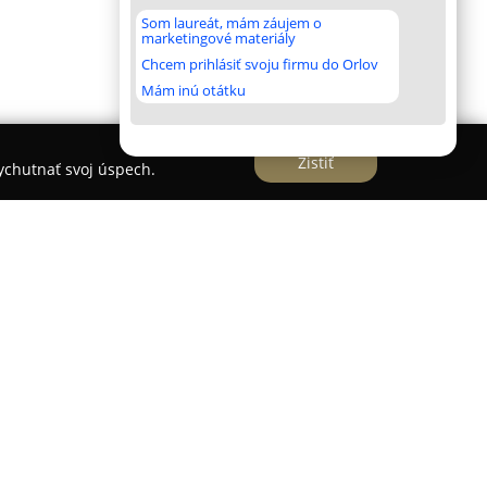
Som laureát, mám záujem o
marketingové materiály
Chcem prihlásiť svoju firmu do Orlov
Mám inú otátku
Zistiť
vychutnať svoj úspech.
čná a estetická klinika
Visumed
, ktorá sa
 postupov a profesionálnej starostlivosti.
omplexných služieb zameraných na zdravie zraku i
linika je odborníkom na široké spektrum očných
okov, čím ponúka riešenia vedúce k dokonalému