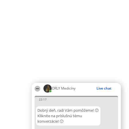
ORLY Medicíny
Live chat
22:17
Dobrý deň, radi Vám pomôžeme! 🙂
Kliknite na príslušnú tému
konverzácie! 🙂