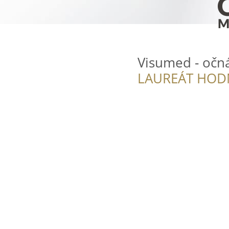
Visumed - očná 
LAUREÁT HOD