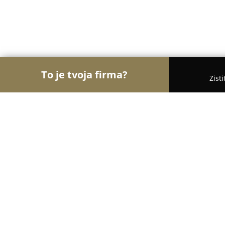
To je tvoja firma?
Zist
Orly Medicíny
Lekárne, Gynekológia, ORL - Čadc
Visumed - očná a estetická klinika