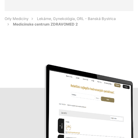
Orly Medicíny
Lekárne, Gynekológia, ORL - Banská Bystrica
Medicínske centrum ZDRAVOMED 2