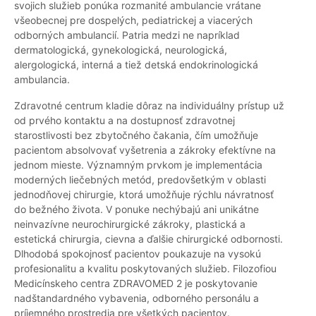
svojich služieb ponúka rozmanité ambulancie vrátane
všeobecnej pre dospelých, pediatrickej a viacerých
odborných ambulancií. Patria medzi ne napríklad
dermatologická, gynekologická, neurologická,
alergologická, interná a tiež detská endokrinologická
ambulancia.
Zdravotné centrum kladie dôraz na individuálny prístup už
od prvého kontaktu a na dostupnosť zdravotnej
starostlivosti bez zbytočného čakania, čím umožňuje
pacientom absolvovať vyšetrenia a zákroky efektívne na
jednom mieste. Významným prvkom je implementácia
moderných liečebných metód, predovšetkým v oblasti
jednodňovej chirurgie, ktorá umožňuje rýchlu návratnosť
do bežného života. V ponuke nechýbajú ani unikátne
neinvazívne neurochirurgické zákroky, plastická a
estetická chirurgia, cievna a ďalšie chirurgické odbornosti.
Dlhodobá spokojnosť pacientov poukazuje na vysokú
profesionalitu a kvalitu poskytovaných služieb. Filozofiou
Medicínskeho centra ZDRAVOMED 2 je poskytovanie
nadštandardného vybavenia, odborného personálu a
príjemného prostredia pre všetkých pacientov.